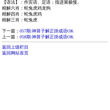
【语法】：作宾语、定语；指进展极慢。
精解六肖：蛇兔虎鸡龙狗
精解四肖：蛇兔虎鸡
精解三肖：蛇兔虎
下一篇：
057期:神算子解正掛成语OK
上一篇：
058期:神算子解正掛成语OK
返回上级栏目
返回网站首页