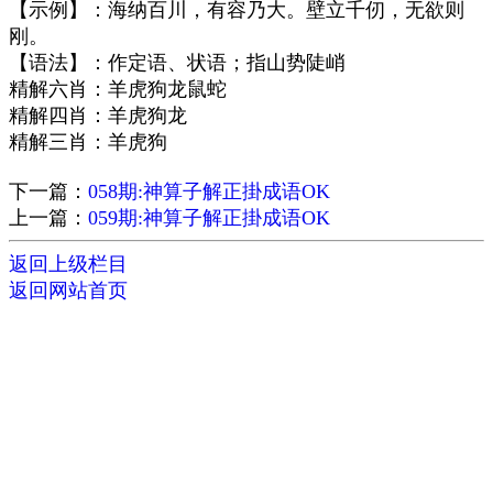
【示例】：海纳百川，有容乃大。壁立千仞，无欲则
刚。
【语法】：作定语、状语；指山势陡峭
精解六肖：羊虎狗龙鼠蛇
精解四肖：羊虎狗龙
精解三肖：羊虎狗
下一篇：
058期:神算子解正掛成语OK
上一篇：
059期:神算子解正掛成语OK
返回上级栏目
返回网站首页