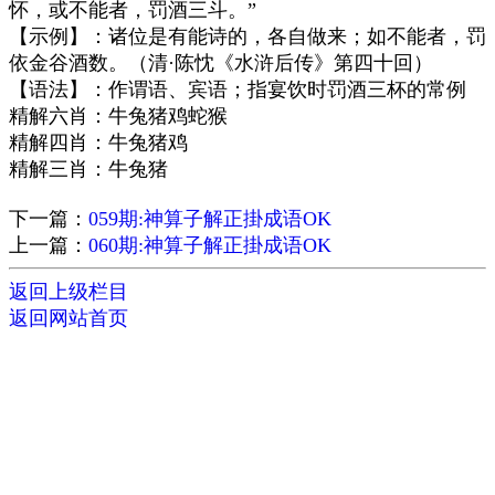
怀，或不能者，罚酒三斗。”
【示例】：诸位是有能诗的，各自做来；如不能者，罚
依金谷酒数。（清·陈忱《水浒后传》第四十回）
【语法】：作谓语、宾语；指宴饮时罚酒三杯的常例
精解六肖：牛兔猪鸡蛇猴
精解四肖：牛兔猪鸡
精解三肖：牛兔猪
下一篇：
059期:神算子解正掛成语OK
上一篇：
060期:神算子解正掛成语OK
返回上级栏目
返回网站首页