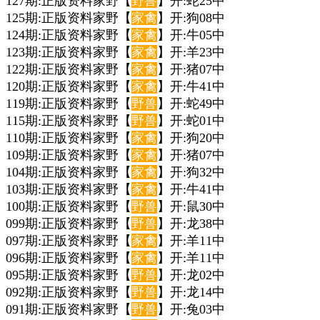
127期:正版资料家野【
野兽
】开:蛇25中
125期:正版资料家野【
家禽
】开:狗08中
124期:正版资料家野【
家禽
】开:牛05中
123期:正版资料家野【
家禽
】开:羊23中
122期:正版资料家野【
家禽
】开:猪07中
120期:正版资料家野【
家禽
】开:牛41中
119期:正版资料家野【
野兽
】开:蛇49中
115期:正版资料家野【
野兽
】开:蛇01中
110期:正版资料家野【
家禽
】开:狗20中
109期:正版资料家野【
家禽
】开:猪07中
104期:正版资料家野【
家禽
】开:狗32中
103期:正版资料家野【
家禽
】开:牛41中
100期:正版资料家野【
野兽
】开:鼠30中
099期:正版资料家野【
野兽
】开:龙38中
097期:正版资料家野【
家禽
】开:羊11中
096期:正版资料家野【
家禽
】开:羊11中
095期:正版资料家野【
野兽
】开:龙02中
092期:正版资料家野【
野兽
】开:龙14中
091期:正版资料家野【
野兽
】开:兔03中