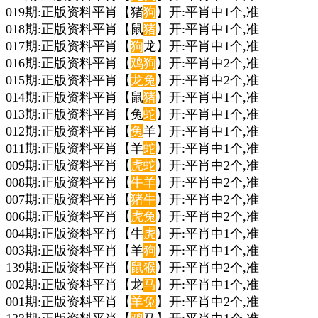
019期:正版资料平肖【猪
狗
】开:平肖中1个,准
018期:正版资料平肖【鼠
猪
】开:平肖中1个,准
017期:正版资料平肖【
狗
龙】开:平肖中1个,准
016期:正版资料平肖【
鸡
狗
】开:平肖中2个,准
015期:正版资料平肖【
龙
兔
】开:平肖中2个,准
014期:正版资料平肖【鼠
猪
】开:平肖中1个,准
013期:正版资料平肖【兔
蛇
】开:平肖中1个,准
012期:正版资料平肖【
兔
羊】开:平肖中1个,准
011期:正版资料平肖【羊
蛇
】开:平肖中1个,准
009期:正版资料平肖【
虎
蛇
】开:平肖中2个,准
008期:正版资料平肖【
牛
羊
】开:平肖中2个,准
007期:正版资料平肖【
猪
牛
】开:平肖中2个,准
006期:正版资料平肖【
虎
兔
】开:平肖中2个,准
004期:正版资料平肖【牛
虎
】开:平肖中1个,准
003期:正版资料平肖【羊
狗
】开:平肖中1个,准
139期:正版资料平肖【
鼠
猴
】开:平肖中2个,准
002期:正版资料平肖【龙
马
】开:平肖中1个,准
001期:正版资料平肖【
羊
兔
】开:平肖中2个,准