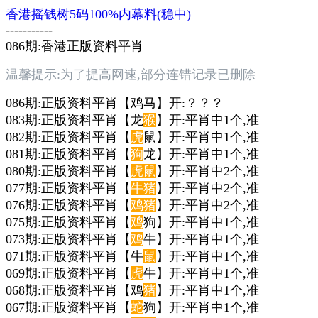
香港摇钱树5码100%内幕料(稳中)
-----------
086期:香港正版资料平肖
温馨提示:为了提高网速,部分连错记录已删除
086期:正版资料平肖【鸡马】开:？？？
083期:正版资料平肖【龙
猴
】开:平肖中1个,准
082期:正版资料平肖【
虎
鼠】开:平肖中1个,准
081期:正版资料平肖【
狗
龙】开:平肖中1个,准
080期:正版资料平肖【
虎
鼠
】开:平肖中2个,准
077期:正版资料平肖【
牛
猪
】开:平肖中2个,准
076期:正版资料平肖【
鸡
猪
】开:平肖中2个,准
075期:正版资料平肖【
鸡
狗】开:平肖中1个,准
073期:正版资料平肖【
鸡
牛】开:平肖中1个,准
071期:正版资料平肖【牛
鼠
】开:平肖中1个,准
069期:正版资料平肖【
虎
牛】开:平肖中1个,准
068期:正版资料平肖【鸡
猪
】开:平肖中1个,准
067期:正版资料平肖【
蛇
狗】开:平肖中1个,准