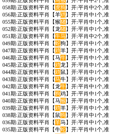
059期:正版资料平肖【
马
猴
】开:平肖中2个,准
058期:正版资料平肖【
虎
狗
】开:平肖中2个,准
056期:正版资料平肖【羊
鸡
】开:平肖中1个,准
055期:正版资料平肖【猴
猪
】开:平肖中1个,准
052期:正版资料平肖【龙
猪
】开:平肖中1个,准
051期:正版资料平肖【
牛
马
】开:平肖中2个,准
049期:正版资料平肖【
蛇
狗】开:平肖中1个,准
047期:正版资料平肖【
鸡
羊】开:平肖中1个,准
046期:正版资料平肖【马
牛
】开:平肖中1个,准
045期:正版资料平肖【
鸡
龙】开:平肖中1个,准
044期:正版资料平肖【
鸡
鼠】开:平肖中1个,准
043期:正版资料平肖【
马
牛】开:平肖中1个,准
042期:正版资料平肖【龙
牛
】开:平肖中1个,准
041期:正版资料平肖【
狗
鸡】开:平肖中1个,准
040期:正版资料平肖【马
猴
】开:平肖中1个,准
039期:正版资料平肖【
鸡
羊】开:平肖中1个,准
038期:正版资料平肖【鼠
狗
】开:平肖中1个,准
036期:正版资料平肖【
羊
马】开:平肖中1个,准
035期:正版资料平肖【牛
蛇
】开:平肖中1个,准