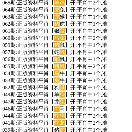
065期:正版资料平肖【
羊
鸡
】开:平肖中2个,准
064期:正版资料平肖【
虎
兔】开:平肖中1个,准
063期:正版资料平肖【
龙
猴】开:平肖中1个,准
062期:正版资料平肖【
猪
虎】开:平肖中1个,准
061期:正版资料平肖【猴
鼠
】开:平肖中1个,准
060期:正版资料平肖【
马
兔
】开:平肖中2个,准
059期:正版资料平肖【
猪
鼠】开:平肖中1个,准
057期:正版资料平肖【蛇
鼠
】开:平肖中1个,准
056期:正版资料平肖【
猴
鼠】开:平肖中1个,准
055期:正版资料平肖【
猪
鼠
】开:平肖中2个,准
054期:正版资料平肖【
马
牛】开:平肖中1个,准
053期:正版资料平肖【
兔
牛】开:平肖中1个,准
052期:正版资料平肖【狗
鼠
】开:平肖中1个,准
049期:正版资料平肖【羊
狗
】开:平肖中1个,准
047期:正版资料平肖【龙
兔
】开:平肖中1个,准
046期:正版资料平肖【
牛
马】开:平肖中1个,准
044期:正版资料平肖【
蛇
狗
】开:平肖中2个,准
041期:正版资料平肖【
蛇
龙
】开:平肖中2个,准
039期:正版资料平肖【猪
虎
】开:平肖中1个,准