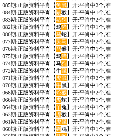
085期:正版资料平肖【
兔
鼠
】开:平肖中2个,准
084期:正版资料平肖【
鼠
猴】开:平肖中1个,准
083期:正版资料平肖【
猪
狗
】开:平肖中2个,准
082期:正版资料平肖【鸡
猪
】开:平肖中1个,准
080期:正版资料平肖【
马
蛇】开:平肖中1个,准
077期:正版资料平肖【
兔
马
】开:平肖中2个,准
076期:正版资料平肖【
马
猴】开:平肖中1个,准
075期:正版资料平肖【鸡
猪
】开:平肖中1个,准
074期:正版资料平肖【马
狗
】开:平肖中1个,准
072期:正版资料平肖【牛
鼠
】开:平肖中1个,准
071期:正版资料平肖【
虎
鼠
】开:平肖中2个,准
070期:正版资料平肖【
牛
鼠】开:平肖中1个,准
068期:正版资料平肖【
蛇
猴
】开:平肖中2个,准
066期:正版资料平肖【
虎
蛇】开:平肖中1个,准
064期:正版资料平肖【
羊
兔】开:平肖中1个,准
063期:正版资料平肖【
虎
猴】开:平肖中1个,准
061期:正版资料平肖【
虎
鼠
】开:平肖中2个,准
060期:正版资料平肖【
狗
鸡】开:平肖中1个,准