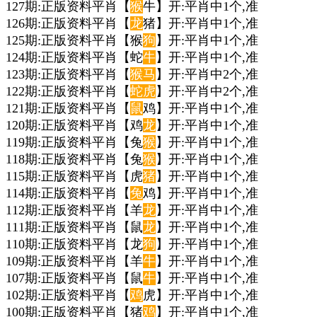
127期:正版资料平肖【
猴
牛】开:平肖中1个,准
126期:正版资料平肖【
龙
猪】开:平肖中1个,准
125期:正版资料平肖【猴
狗
】开:平肖中1个,准
124期:正版资料平肖【蛇
牛
】开:平肖中1个,准
123期:正版资料平肖【
猴
马
】开:平肖中2个,准
122期:正版资料平肖【
蛇
虎
】开:平肖中2个,准
121期:正版资料平肖【
鼠
鸡】开:平肖中1个,准
120期:正版资料平肖【鸡
龙
】开:平肖中1个,准
119期:正版资料平肖【兔
猴
】开:平肖中1个,准
118期:正版资料平肖【兔
猴
】开:平肖中1个,准
115期:正版资料平肖【虎
猪
】开:平肖中1个,准
114期:正版资料平肖【
兔
鸡】开:平肖中1个,准
112期:正版资料平肖【羊
龙
】开:平肖中1个,准
111期:正版资料平肖【鼠
龙
】开:平肖中1个,准
110期:正版资料平肖【龙
狗
】开:平肖中1个,准
109期:正版资料平肖【羊
牛
】开:平肖中1个,准
107期:正版资料平肖【鼠
牛
】开:平肖中1个,准
102期:正版资料平肖【
鸡
虎】开:平肖中1个,准
100期:正版资料平肖【猪
鸡
】开:平肖中1个,准