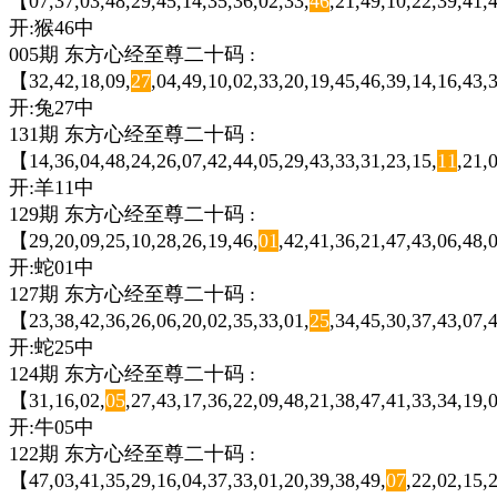
【07,37,03,48,29,45,14,35,36,02,33,
46
,21,49,10,22,39,41
开:猴46中
005期 东方心经至尊二十码 :
【32,42,18,09,
27
,04,49,10,02,33,20,19,45,46,39,14,16,43
开:兔27中
131期 东方心经至尊二十码 :
【14,36,04,48,24,26,07,42,44,05,29,43,33,31,23,15,
11
,21,
开:羊11中
129期 东方心经至尊二十码 :
【29,20,09,25,10,28,26,19,46,
01
,42,41,36,21,47,43,06,48
开:蛇01中
127期 东方心经至尊二十码 :
【23,38,42,36,26,06,20,02,35,33,01,
25
,34,45,30,37,43,07
开:蛇25中
124期 东方心经至尊二十码 :
【31,16,02,
05
,27,43,17,36,22,09,48,21,38,47,41,33,34,19
开:牛05中
122期 东方心经至尊二十码 :
【47,03,41,35,29,16,04,37,33,01,20,39,38,49,
07
,22,02,15