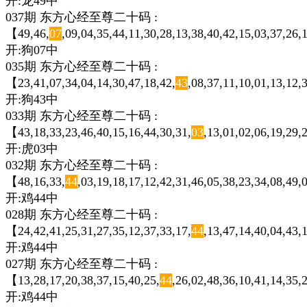
开:龙49中
037期 东方心经至尊二十码 :
【49,46,
07
,09,04,35,44,11,30,28,13,38,40,42,15,03,37,26
开:狗07中
035期 东方心经至尊二十码 :
【23,41,07,34,04,14,30,47,18,42,
43
,08,37,11,10,01,13,12
开:狗43中
033期 东方心经至尊二十码 :
【43,18,33,23,46,40,15,16,44,30,31,
03
,13,01,02,06,19,29
开:虎03中
032期 东方心经至尊二十码 :
【48,16,33,
44
,03,19,18,17,12,42,31,46,05,38,23,34,08,49
开:鸡44中
028期 东方心经至尊二十码 :
【24,42,41,25,31,27,35,12,37,33,17,
44
,13,47,14,40,04,43
开:鸡44中
027期 东方心经至尊二十码 :
【13,28,17,20,38,37,15,40,25,
44
,26,02,48,36,10,41,14,35
开:鸡44中