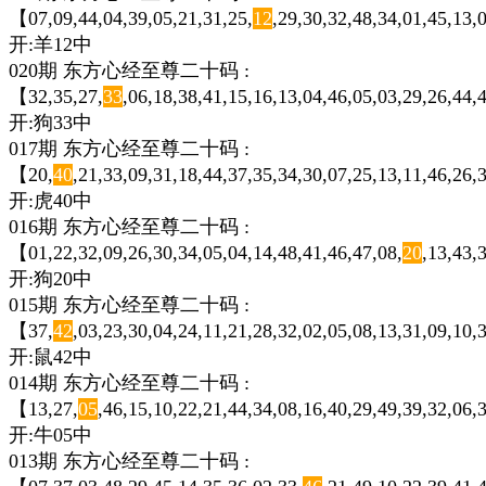
【07,09,44,04,39,05,21,31,25,
12
,29,30,32,48,34,01,45,13
开:羊12中
020期 东方心经至尊二十码 :
【32,35,27,
33
,06,18,38,41,15,16,13,04,46,05,03,29,26,44
开:狗33中
017期 东方心经至尊二十码 :
【20,
40
,21,33,09,31,18,44,37,35,34,30,07,25,13,11,46,26
开:虎40中
016期 东方心经至尊二十码 :
【01,22,32,09,26,30,34,05,04,14,48,41,46,47,08,
20
,13,43
开:狗20中
015期 东方心经至尊二十码 :
【37,
42
,03,23,30,04,24,11,21,28,32,02,05,08,13,31,09,10
开:鼠42中
014期 东方心经至尊二十码 :
【13,27,
05
,46,15,10,22,21,44,34,08,16,40,29,49,39,32,06
开:牛05中
013期 东方心经至尊二十码 :