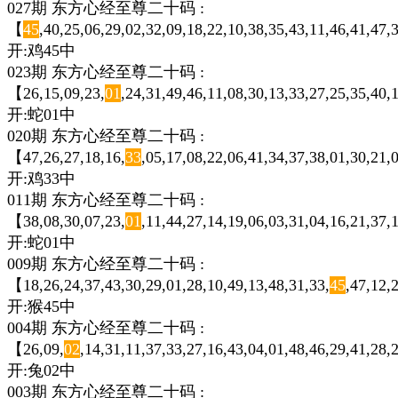
027期 东方心经至尊二十码 :
【
45
,40,25,06,29,02,32,09,18,22,10,38,35,43,11,46,41,47
开:鸡45中
023期 东方心经至尊二十码 :
【26,15,09,23,
01
,24,31,49,46,11,08,30,13,33,27,25,35,40
开:蛇01中
020期 东方心经至尊二十码 :
【47,26,27,18,16,
33
,05,17,08,22,06,41,34,37,38,01,30,21
开:鸡33中
011期 东方心经至尊二十码 :
【38,08,30,07,23,
01
,11,44,27,14,19,06,03,31,04,16,21,37
开:蛇01中
009期 东方心经至尊二十码 :
【18,26,24,37,43,30,29,01,28,10,49,13,48,31,33,
45
,47,12
开:猴45中
004期 东方心经至尊二十码 :
【26,09,
02
,14,31,11,37,33,27,16,43,04,01,48,46,29,41,28
开:兔02中
003期 东方心经至尊二十码 :