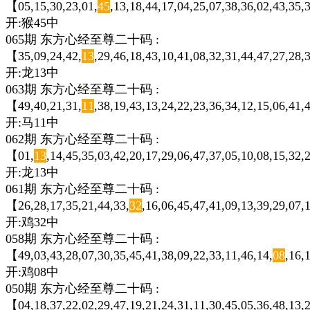
【05,15,30,23,01,
45
,13,18,44,17,04,25,07,38,36,02,43,35
开:猴45中
065期 东方心经至尊二十码 :
【35,09,24,42,
13
,29,46,18,43,10,41,08,32,31,44,47,27,28
开:龙13中
063期 东方心经至尊二十码 :
【49,40,21,31,
11
,38,19,43,13,24,22,23,36,34,12,15,06,41
开:马11中
062期 东方心经至尊二十码 :
【01,
13
,14,45,35,03,42,20,17,29,06,47,37,05,10,08,15,32
开:龙13中
061期 东方心经至尊二十码 :
【26,28,17,35,21,44,33,
32
,16,06,45,47,41,09,13,39,29,07
开:鸡32中
058期 东方心经至尊二十码 :
【49,03,43,28,07,30,35,45,41,38,09,22,33,11,46,14,
08
,16,
开:鸡08中
050期 东方心经至尊二十码 :
【04,18,37,22,02,29,47,19,21,24,31,11,30,45,05,36,48,13,2