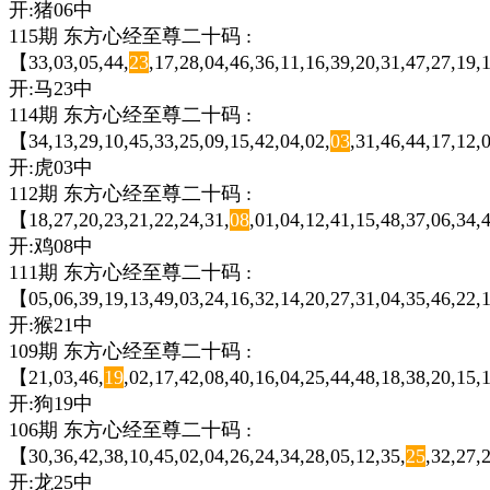
开:猪06中
115期 东方心经至尊二十码 :
【33,03,05,44,
23
,17,28,04,46,36,11,16,39,20,31,47,27,19
开:马23中
114期 东方心经至尊二十码 :
【34,13,29,10,45,33,25,09,15,42,04,02,
03
,31,46,44,17,12
开:虎03中
112期 东方心经至尊二十码 :
【18,27,20,23,21,22,24,31,
08
,01,04,12,41,15,48,37,06,34
开:鸡08中
111期 东方心经至尊二十码 :
【05,06,39,19,13,49,03,24,16,32,14,20,27,31,04,35,46,22,1
开:猴21中
109期 东方心经至尊二十码 :
【21,03,46,
19
,02,17,42,08,40,16,04,25,44,48,18,38,20,15
开:狗19中
106期 东方心经至尊二十码 :
【30,36,42,38,10,45,02,04,26,24,34,28,05,12,35,
25
,32,27
开:龙25中