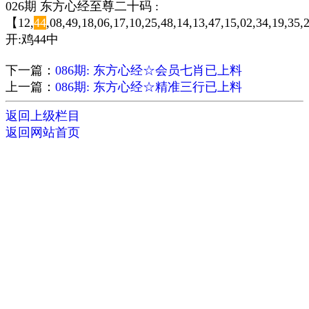
026期 东方心经至尊二十码 :
【12,
44
,08,49,18,06,17,10,25,48,14,13,47,15,02,34,19,35
开:鸡44中
下一篇：
086期: 东方心经☆会员七肖已上料
上一篇：
086期: 东方心经☆精准三行已上料
返回上级栏目
返回网站首页