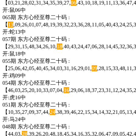
【03,21,28,02,31,34,35,39,27,
06
,43,10,18,19,11,13,36,47
开:鼠06中
065期 东方心经至尊二十码 :
【
13
,09,26,01,07,48,19,39,32,23,36,28,11,05,40,43,24,25
开:蛇13中
057期 东方心经至尊二十码 :
【29,31,15,48,34,26,10,
18
,40,43,24,47,06,28,14,45,32,36
开:鼠18中
055期 东方心经至尊二十码 :
【25,06,42,05,40,45,34,03,31,16,29,01,
09
,28,15,33,48,11
开:鸡09中
054期 东方心经至尊二十码 :
【46,03,25,20,10,33,07,04,
16
,29,06,18,37,23,31,12,24,35
开:虎16中
051期 东方心经至尊二十码 :
【10,35,27,09,37,44,
24
,38,39,46,22,15,34,14,32,21,05,13
开:马24中
048期 东方心经至尊二十码 :
【44,03,
28
,39,26,20,48,18,45,34,16,35,32,06,47,09,05,42