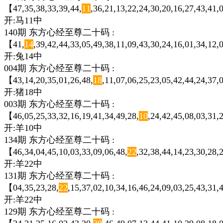
【47,35,38,33,39,44,
11
,36,21,13,22,24,30,20,16,27,43,41
开:马11中
140期 东方心经至尊二十码 :
【41,
14
,39,42,44,33,05,49,38,11,09,43,30,24,16,01,34,12
开:兔14中
004期 东方心经至尊二十码 :
【43,14,20,35,01,26,48,
18
,11,07,06,25,23,05,42,44,24,37
开:猪18中
003期 东方心经至尊二十码 :
【46,05,25,33,32,16,19,41,34,49,28,
10
,24,42,45,08,03,31
开:羊10中
134期 东方心经至尊二十码 :
【46,34,04,45,10,03,33,09,06,48,
22
,32,38,44,14,23,30,28
开:羊22中
131期 东方心经至尊二十码 :
【04,35,23,28,
22
,15,37,02,10,34,16,46,24,09,03,25,43,31
开:羊22中
129期 东方心经至尊二十码 :