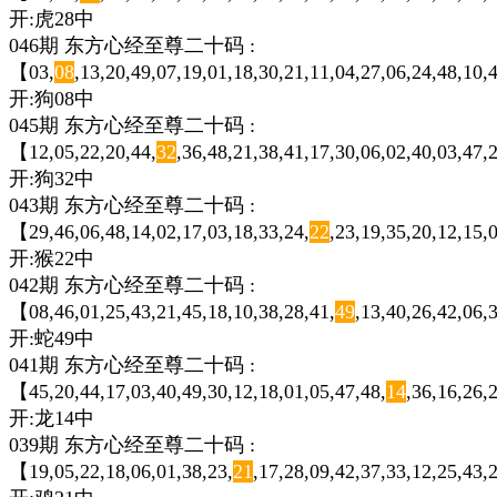
开:虎28中
046期 东方心经至尊二十码 :
【03,
08
,13,20,49,07,19,01,18,30,21,11,04,27,06,24,48,10
开:狗08中
045期 东方心经至尊二十码 :
【12,05,22,20,44,
32
,36,48,21,38,41,17,30,06,02,40,03,47
开:狗32中
043期 东方心经至尊二十码 :
【29,46,06,48,14,02,17,03,18,33,24,
22
,23,19,35,20,12,15
开:猴22中
042期 东方心经至尊二十码 :
【08,46,01,25,43,21,45,18,10,38,28,41,
49
,13,40,26,42,06
开:蛇49中
041期 东方心经至尊二十码 :
【45,20,44,17,03,40,49,30,12,18,01,05,47,48,
14
,36,16,26
开:龙14中
039期 东方心经至尊二十码 :
【19,05,22,18,06,01,38,23,
21
,17,28,09,42,37,33,12,25,43