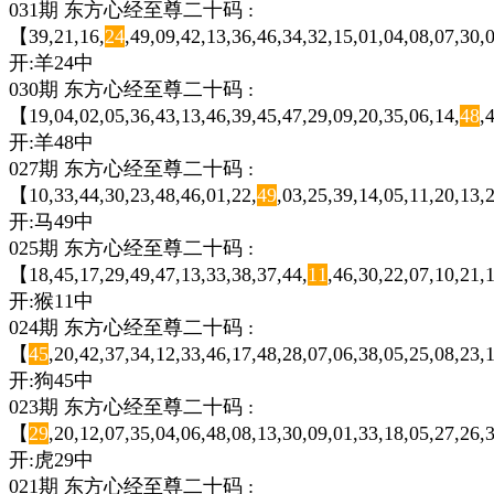
031期 东方心经至尊二十码 :
【39,21,16,
24
,49,09,42,13,36,46,34,32,15,01,04,08,07,30
开:羊24中
030期 东方心经至尊二十码 :
【19,04,02,05,36,43,13,46,39,45,47,29,09,20,35,06,14,
48
,
开:羊48中
027期 东方心经至尊二十码 :
【10,33,44,30,23,48,46,01,22,
49
,03,25,39,14,05,11,20,13
开:马49中
025期 东方心经至尊二十码 :
【18,45,17,29,49,47,13,33,38,37,44,
11
,46,30,22,07,10,21
开:猴11中
024期 东方心经至尊二十码 :
【
45
,20,42,37,34,12,33,46,17,48,28,07,06,38,05,25,08,23
开:狗45中
023期 东方心经至尊二十码 :
【
29
,20,12,07,35,04,06,48,08,13,30,09,01,33,18,05,27,26
开:虎29中
021期 东方心经至尊二十码 :