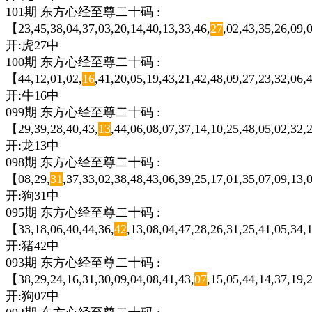
101期 东方心经至尊二十码 :
【23,45,38,04,37,03,20,14,40,13,33,46,
27
,02,43,35,26,09
开:虎27中
100期 东方心经至尊二十码 :
【44,12,01,02,
16
,41,20,05,19,43,21,42,48,09,27,23,32,06
开:牛16中
099期 东方心经至尊二十码 :
【29,39,28,40,43,
13
,44,06,08,07,37,14,10,25,48,05,02,32
开:龙13中
098期 东方心经至尊二十码 :
【08,29,
31
,37,33,02,38,48,43,06,39,25,17,01,35,07,09,13
开:狗31中
095期 东方心经至尊二十码 :
【33,18,06,40,44,36,
42
,13,08,04,47,28,26,31,25,41,05,34
开:猪42中
093期 东方心经至尊二十码 :
【38,29,24,16,31,30,09,04,08,41,43,
07
,15,05,44,14,37,19
开:狗07中