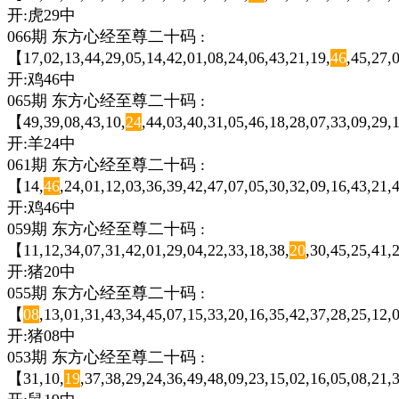
开:虎29中
066期 东方心经至尊二十码 :
【17,02,13,44,29,05,14,42,01,08,24,06,43,21,19,
46
,45,27
开:鸡46中
065期 东方心经至尊二十码 :
【49,39,08,43,10,
24
,44,03,40,31,05,46,18,28,07,33,09,29
开:羊24中
061期 东方心经至尊二十码 :
【14,
46
,24,01,12,03,36,39,42,47,07,05,30,32,09,16,43,21
开:鸡46中
059期 东方心经至尊二十码 :
【11,12,34,07,31,42,01,29,04,22,33,18,38,
20
,30,45,25,41
开:猪20中
055期 东方心经至尊二十码 :
【
08
,13,01,31,43,34,45,07,15,33,20,16,35,42,37,28,25,12
开:猪08中
053期 东方心经至尊二十码 :
【31,10,
19
,37,38,29,24,36,49,48,09,23,15,02,16,05,08,21