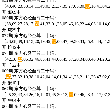
092期 东方心经至尊二十码 :
【48,46,23,38,14,11,49,03,21,37,35,27,05,30,
09
,18,41,04
开:猴09中
080期 东方心经至尊二十码 :
【38,09,27,28,17,
39
,41,33,01,23,05,46,16,22,44,03,10,14
开:虎39中
077期 东方心经至尊二十码 :
【28,08,39,18,13,20,19,49,
12
,06,47,09,30,33,35,43,44,31
开:蛇12中
075期 东方心经至尊二十码 :
【42,38,
22
,06,32,46,05,41,44,08,45,37,20,34,03,48,04,29
开:羊22中
069期 东方心经至尊二十码 :
【
45
,37,32,19,38,10,42,04,14,01,34,41,23,21,11,26,47,02
开:猴45中
067期 东方心经至尊二十码 :
【25,33,43,34,26,16,12,01,45,30,13,
04
,09,46,23,42,17,07
开:牛04中
066期 东方心经至尊二十码 :