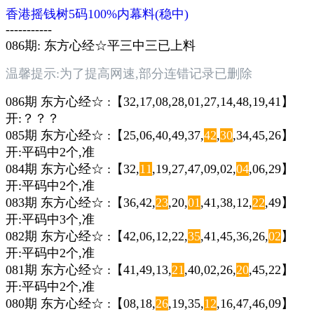
香港摇钱树5码100%内幕料(稳中)
-----------
086期: 东方心经☆平三中三已上料
温馨提示:为了提高网速,部分连错记录已删除
086期 东方心经☆ :【32,17,08,28,01,27,14,48,19,41】
开:？？？
085期 东方心经☆ :【25,06,40,49,37,
42
,
30
,34,45,26】
开:平码中2个,准
084期 东方心经☆ :【32,
11
,19,27,47,09,02,
04
,06,29】
开:平码中2个,准
083期 东方心经☆ :【36,42,
23
,20,
01
,41,38,12,
22
,49】
开:平码中3个,准
082期 东方心经☆ :【42,06,12,22,
35
,41,45,36,26,
02
】
开:平码中2个,准
081期 东方心经☆ :【41,49,13,
21
,40,02,26,
20
,45,22】
开:平码中2个,准
080期 东方心经☆ :【08,18,
26
,19,35,
12
,16,47,46,09】