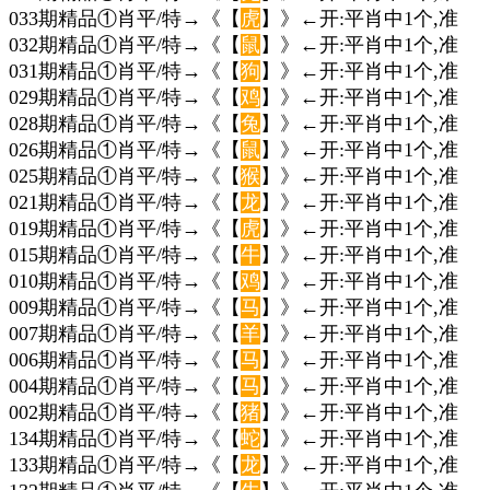
033期精品①肖平/特→《【
虎
】》←开:平肖中1个,准
032期精品①肖平/特→《【
鼠
】》←开:平肖中1个,准
031期精品①肖平/特→《【
狗
】》←开:平肖中1个,准
029期精品①肖平/特→《【
鸡
】》←开:平肖中1个,准
028期精品①肖平/特→《【
兔
】》←开:平肖中1个,准
026期精品①肖平/特→《【
鼠
】》←开:平肖中1个,准
025期精品①肖平/特→《【
猴
】》←开:平肖中1个,准
021期精品①肖平/特→《【
龙
】》←开:平肖中1个,准
019期精品①肖平/特→《【
虎
】》←开:平肖中1个,准
015期精品①肖平/特→《【
牛
】》←开:平肖中1个,准
010期精品①肖平/特→《【
鸡
】》←开:平肖中1个,准
009期精品①肖平/特→《【
马
】》←开:平肖中1个,准
007期精品①肖平/特→《【
羊
】》←开:平肖中1个,准
006期精品①肖平/特→《【
马
】》←开:平肖中1个,准
004期精品①肖平/特→《【
马
】》←开:平肖中1个,准
002期精品①肖平/特→《【
猪
】》←开:平肖中1个,准
134期精品①肖平/特→《【
蛇
】》←开:平肖中1个,准
133期精品①肖平/特→《【
龙
】》←开:平肖中1个,准