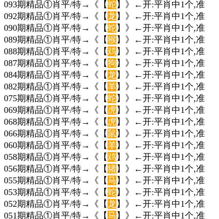
093期精品①肖平/特→《【
蛇
】》←开:平肖中1个,准
092期精品①肖平/特→《【
龙
】》←开:平肖中1个,准
090期精品①肖平/特→《【
蛇
】》←开:平肖中1个,准
089期精品①肖平/特→《【
猴
】》←开:平肖中1个,准
088期精品①肖平/特→《【
鸡
】》←开:平肖中1个,准
087期精品①肖平/特→《【
狗
】》←开:平肖中1个,准
084期精品①肖平/特→《【
龙
】》←开:平肖中1个,准
082期精品①肖平/特→《【
羊
】》←开:平肖中1个,准
075期精品①肖平/特→《【
蛇
】》←开:平肖中1个,准
069期精品①肖平/特→《【
虎
】》←开:平肖中1个,准
068期精品①肖平/特→《【
虎
】》←开:平肖中1个,准
066期精品①肖平/特→《【
鼠
】》←开:平肖中1个,准
060期精品①肖平/特→《【
羊
】》←开:平肖中1个,准
058期精品①肖平/特→《【
鸡
】》←开:平肖中1个,准
056期精品①肖平/特→《【
猪
】》←开:平肖中1个,准
055期精品①肖平/特→《【
马
】》←开:平肖中1个,准
053期精品①肖平/特→《【
蛇
】》←开:平肖中1个,准
052期精品①肖平/特→《【
龙
】》←开:平肖中1个,准
051期精品①肖平/特→《【
马
】》←开:平肖中1个,准