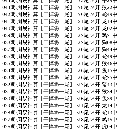
044期:周易神算【干掉㊣一尾】-≮ 5尾 ≯-开:牛29中
043期:周易神算【干掉㊣一尾】-≮ 8尾 ≯-开:猴22中
042期:周易神算【干掉㊣一尾】-≮ 6尾 ≯-开:蛇49中
041期:周易神算【干掉㊣一尾】-≮ 1尾 ≯-开:龙14中
040期:周易神算【干掉㊣一尾】-≮ 1尾 ≯-开:龙02中
039期:周易神算【干掉㊣一尾】-≮ 2尾 ≯-开:鸡21中
038期:周易神算【干掉㊣一尾】-≮ 2尾 ≯-开:狗08中
037期:周易神算【干掉㊣一尾】-≮ 0尾 ≯-开:狗44中
036期:周易神算【干掉㊣一尾】-≮ 1尾 ≯-开:蛇49中
035期:周易神算【干掉㊣一尾】-≮ 1尾 ≯-开:猴46中
034期:周易神算【干掉㊣一尾】-≮ 6尾 ≯-开:兔15中
033期:周易神算【干掉㊣一尾】-≮ 6尾 ≯-开:蛇25中
032期:周易神算【干掉㊣一尾】-≮ 7尾 ≯-开:猪43中
031期:周易神算【干掉㊣一尾】-≮ 0尾 ≯-开:猴34中
030期:周易神算【干掉㊣一尾】-≮ 6尾 ≯-开:兔39中
029期:周易神算【干掉㊣一尾】-≮ 1尾 ≯-开:龙14中
028期:周易神算【干掉㊣一尾】-≮ 9尾 ≯-开:蛇13中
027期:周易神算【干掉㊣一尾】-≮ 8尾 ≯-开:鸡45中
026期:周易神算【干掉㊣一尾】-≮ 7尾 ≯-开:虎04中