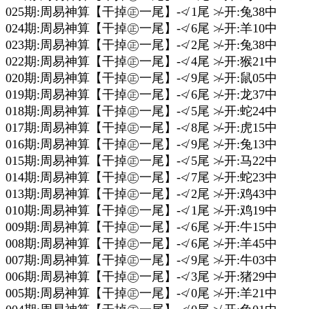
025期:周易神算【干掉㊣一尾】-≮ 1尾 ≯-开:兔38中
024期:周易神算【干掉㊣一尾】-≮ 6尾 ≯-开:羊10中
023期:周易神算【干掉㊣一尾】-≮ 2尾 ≯-开:兔38中
022期:周易神算【干掉㊣一尾】-≮ 4尾 ≯-开:猴21中
020期:周易神算【干掉㊣一尾】-≮ 9尾 ≯-开:鼠05中
019期:周易神算【干掉㊣一尾】-≮ 6尾 ≯-开:龙37中
018期:周易神算【干掉㊣一尾】-≮ 5尾 ≯-开:蛇24中
017期:周易神算【干掉㊣一尾】-≮ 8尾 ≯-开:虎15中
016期:周易神算【干掉㊣一尾】-≮ 9尾 ≯-开:兔13中
015期:周易神算【干掉㊣一尾】-≮ 5尾 ≯-开:马22中
014期:周易神算【干掉㊣一尾】-≮ 7尾 ≯-开:蛇23中
013期:周易神算【干掉㊣一尾】-≮ 2尾 ≯-开:鸡43中
010期:周易神算【干掉㊣一尾】-≮ 1尾 ≯-开:鸡19中
009期:周易神算【干掉㊣一尾】-≮ 6尾 ≯-开:牛15中
008期:周易神算【干掉㊣一尾】-≮ 6尾 ≯-开:羊45中
007期:周易神算【干掉㊣一尾】-≮ 9尾 ≯-开:牛03中
006期:周易神算【干掉㊣一尾】-≮ 3尾 ≯-开:猪29中
005期:周易神算【干掉㊣一尾】-≮ 0尾 ≯-开:羊21中