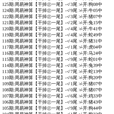
125期:周易神算【干掉㊣一尾】-≮ 3尾 ≯-开:狗08中
124期:周易神算【干掉㊣一尾】-≮ 9尾 ≯-开:牛05中
122期:周易神算【干掉㊣一尾】-≮ 3尾 ≯-开:猪07中
121期:周易神算【干掉㊣一尾】-≮ 2尾 ≯-开:兔15中
120期:周易神算【干掉㊣一尾】-≮ 4尾 ≯-开:牛41中
119期:周易神算【干掉㊣一尾】-≮ 4尾 ≯-开:蛇49中
118期:周易神算【干掉㊣一尾】-≮ 4尾 ≯-开:猪31中
117期:周易神算【干掉㊣一尾】-≮ 1尾 ≯-开:虎04中
116期:周易神算【干掉㊣一尾】-≮ 1尾 ≯-开:马24中
115期:周易神算【干掉㊣一尾】-≮ 9尾 ≯-开:蛇01中
114期:周易神算【干掉㊣一尾】-≮ 8尾 ≯-开:兔39中
113期:周易神算【干掉㊣一尾】-≮ 7尾 ≯-开:蛇13中
110期:周易神算【干掉㊣一尾】-≮ 6尾 ≯-开:狗20中
109期:周易神算【干掉㊣一尾】-≮ 1尾 ≯-开:猪07中
108期:周易神算【干掉㊣一尾】-≮ 0尾 ≯-开:猪07中
107期:周易神算【干掉㊣一尾】-≮ 6尾 ≯-开:鸡33中
106期:周易神算【干掉㊣一尾】-≮ 9尾 ≯-开:猪43中
105期:周易神算【干掉㊣一尾】-≮ 9尾 ≯-开:狗44中