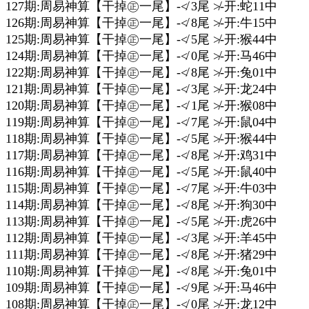
127期:周易神算【干掉㊣一尾】-≮ 3尾 ≯-开:蛇11中
126期:周易神算【干掉㊣一尾】-≮ 8尾 ≯-开:牛15中
125期:周易神算【干掉㊣一尾】-≮ 5尾 ≯-开:猴44中
124期:周易神算【干掉㊣一尾】-≮ 0尾 ≯-开:马46中
122期:周易神算【干掉㊣一尾】-≮ 8尾 ≯-开:兔01中
121期:周易神算【干掉㊣一尾】-≮ 3尾 ≯-开:龙24中
120期:周易神算【干掉㊣一尾】-≮ 1尾 ≯-开:猴08中
119期:周易神算【干掉㊣一尾】-≮ 7尾 ≯-开:鼠04中
118期:周易神算【干掉㊣一尾】-≮ 5尾 ≯-开:猴44中
117期:周易神算【干掉㊣一尾】-≮ 8尾 ≯-开:鸡31中
116期:周易神算【干掉㊣一尾】-≮ 5尾 ≯-开:鼠40中
115期:周易神算【干掉㊣一尾】-≮ 7尾 ≯-开:牛03中
114期:周易神算【干掉㊣一尾】-≮ 8尾 ≯-开:狗30中
113期:周易神算【干掉㊣一尾】-≮ 5尾 ≯-开:虎26中
112期:周易神算【干掉㊣一尾】-≮ 3尾 ≯-开:羊45中
111期:周易神算【干掉㊣一尾】-≮ 8尾 ≯-开:猪29中
110期:周易神算【干掉㊣一尾】-≮ 8尾 ≯-开:兔01中
109期:周易神算【干掉㊣一尾】-≮ 9尾 ≯-开:马46中
108期:周易神算【干掉㊣一尾】-≮ 0尾 ≯-开:龙12中