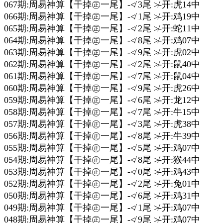
067期:周易神算【干掉㊣一尾】-≮ 3尾 ≯-开:虎14中
066期:周易神算【干掉㊣一尾】-≮ 1尾 ≯-开:鸡19中
065期:周易神算【干掉㊣一尾】-≮ 2尾 ≯-开:蛇11中
064期:周易神算【干掉㊣一尾】-≮ 8尾 ≯-开:鸡07中
063期:周易神算【干掉㊣一尾】-≮ 9尾 ≯-开:虎02中
062期:周易神算【干掉㊣一尾】-≮ 2尾 ≯-开:鼠40中
061期:周易神算【干掉㊣一尾】-≮ 7尾 ≯-开:鼠04中
060期:周易神算【干掉㊣一尾】-≮ 9尾 ≯-开:虎26中
059期:周易神算【干掉㊣一尾】-≮ 6尾 ≯-开:龙12中
058期:周易神算【干掉㊣一尾】-≮ 7尾 ≯-开:牛15中
057期:周易神算【干掉㊣一尾】-≮ 3尾 ≯-开:虎38中
056期:周易神算【干掉㊣一尾】-≮ 8尾 ≯-开:牛39中
055期:周易神算【干掉㊣一尾】-≮ 5尾 ≯-开:鸡07中
054期:周易神算【干掉㊣一尾】-≮ 8尾 ≯-开:猴44中
053期:周易神算【干掉㊣一尾】-≮ 0尾 ≯-开:鸡43中
052期:周易神算【干掉㊣一尾】-≮ 2尾 ≯-开:兔01中
050期:周易神算【干掉㊣一尾】-≮ 6尾 ≯-开:鸡31中
049期:周易神算【干掉㊣一尾】-≮ 1尾 ≯-开:鸡07中
048期:周易神算【干掉㊣一尾】-≮ 9尾 ≯-开:鸡07中