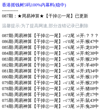
香港摇钱树5码100%内幕料(稳中)
-----------
087期：★周易神算★【干掉㊣一尾】已更新
温馨提示:为了提高网速,部分连错记录已删除
087期:周易神算【干掉㊣一尾】-≮ 2尾 ≯-开:？？？
086期:周易神算【干掉㊣一尾】-≮ 0尾 ≯-开:猴47中
085期:周易神算【干掉㊣一尾】-≮ 6尾 ≯-开:龙03中
084期:周易神算【干掉㊣一尾】-≮ 5尾 ≯-开:蛇38中
083期:周易神算【干掉㊣一尾】-≮ 9尾 ≯-开:猴23中
082期:周易神算【干掉㊣一尾】-≮ 5尾 ≯-开:羊48中
081期:周易神算【干掉㊣一尾】-≮ 2尾 ≯-开:鸡34中
080期:周易神算【干掉㊣一尾】-≮ 5尾 ≯-开:猴11中
079期:周易神算【干掉㊣一尾】-≮ 1尾 ≯-开:猴23中
078期:周易神算【干掉㊣一尾】-≮ 2尾 ≯-开:猪08中
076期:周易神算【干掉㊣一尾】-≮ 8尾 ≯-开:虎17中
075期:周易神算【干掉㊣一尾】-≮ 7尾 ≯-开:鼠43中
074期:周易神算【干掉㊣一尾】-≮ 3尾 ≯-开:兔28中