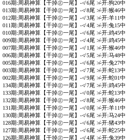
016期:周易神算【干掉㊣一尾】-≮ 6尾 ≯-开:狗20中
013期:周易神算【干掉㊣一尾】-≮ 8尾 ≯-开:猴46中
012期:周易神算【干掉㊣一尾】-≮ 3尾 ≯-开:羊11中
011期:周易神算【干掉㊣一尾】-≮ 4尾 ≯-开:兔15中
010期:周易神算【干掉㊣一尾】-≮ 6尾 ≯-开:鸡45中
009期:周易神算【干掉㊣一尾】-≮ 4尾 ≯-开:鸡45中
007期:周易神算【干掉㊣一尾】-≮ 1尾 ≯-开:猴46中
006期:周易神算【干掉㊣一尾】-≮ 5尾 ≯-开:马48中
005期:周易神算【干掉㊣一尾】-≮ 6尾 ≯-开:兔27中
003期:周易神算【干掉㊣一尾】-≮ 7尾 ≯-开:蛇13中
002期:周易神算【干掉㊣一尾】-≮ 9尾 ≯-开:蛇01中
134期:周易神算【干掉㊣一尾】-≮ 7尾 ≯-开:鸡45中
133期:周易神算【干掉㊣一尾】-≮ 0尾 ≯-开:蛇13中
132期:周易神算【干掉㊣一尾】-≮ 8尾 ≯-开:猴46中
131期:周易神算【干掉㊣一尾】-≮ 0尾 ≯-开:羊11中
130期:周易神算【干掉㊣一尾】-≮ 6尾 ≯-开:马24中
128期:周易神算【干掉㊣一尾】-≮ 6尾 ≯-开:猪43中
127期:周易神算【干掉㊣一尾】-≮ 6尾 ≯-开:蛇25中
126期:周易神算【干掉㊣一尾】-≮ 4尾 ≯-开:兔39中