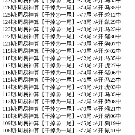
127期:周易神算【干掉㊣一尾】-≮ 8尾 ≯-开:马35中
126期:周易神算【干掉㊣一尾】-≮ 4尾 ≯-开:马35中
125期:周易神算【干掉㊣一尾】-≮ 7尾 ≯-开:蛇12中
124期:周易神算【干掉㊣一尾】-≮ 8尾 ≯-开:鼠29中
123期:周易神算【干掉㊣一尾】-≮ 8尾 ≯-开:马23中
122期:周易神算【干掉㊣一尾】-≮ 8尾 ≯-开:猪30中
121期:周易神算【干掉㊣一尾】-≮ 9尾 ≯-开:狗07中
119期:周易神算【干掉㊣一尾】-≮ 9尾 ≯-开:兔02中
118期:周易神算【干掉㊣一尾】-≮ 2尾 ≯-开:马35中
117期:周易神算【干掉㊣一尾】-≮ 3尾 ≯-开:虎27中
116期:周易神算【干掉㊣一尾】-≮ 4尾 ≯-开:猪06中
115期:周易神算【干掉㊣一尾】-≮ 6尾 ≯-开:马23中
114期:周易神算【干掉㊣一尾】-≮ 9尾 ≯-开:虎03中
113期:周易神算【干掉㊣一尾】-≮ 8尾 ≯-开:马35中
112期:周易神算【干掉㊣一尾】-≮ 7尾 ≯-开:鸡08中
111期:周易神算【干掉㊣一尾】-≮ 0尾 ≯-开:猴21中
110期:周易神算【干掉㊣一尾】-≮ 0尾 ≯-开:猪06中
109期:周易神算【干掉㊣一尾】-≮ 5尾 ≯-开:狗19中
108期:周易神算【干掉㊣一尾】-≮ 7尾 ≯-开:鼠41中