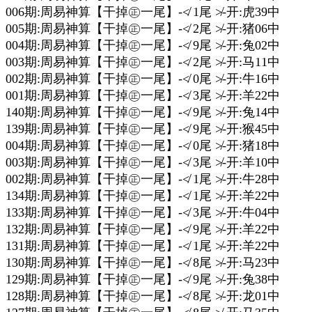
006期:周易神算【干掉㊣一尾】-≮ 1尾 ≯-开:虎39中
005期:周易神算【干掉㊣一尾】-≮ 2尾 ≯-开:猪06中
004期:周易神算【干掉㊣一尾】-≮ 9尾 ≯-开:兔02中
003期:周易神算【干掉㊣一尾】-≮ 2尾 ≯-开:马11中
002期:周易神算【干掉㊣一尾】-≮ 0尾 ≯-开:牛16中
001期:周易神算【干掉㊣一尾】-≮ 3尾 ≯-开:羊22中
140期:周易神算【干掉㊣一尾】-≮ 9尾 ≯-开:兔14中
139期:周易神算【干掉㊣一尾】-≮ 9尾 ≯-开:猴45中
004期:周易神算【干掉㊣一尾】-≮ 0尾 ≯-开:猪18中
003期:周易神算【干掉㊣一尾】-≮ 3尾 ≯-开:羊10中
002期:周易神算【干掉㊣一尾】-≮ 1尾 ≯-开:牛28中
134期:周易神算【干掉㊣一尾】-≮ 1尾 ≯-开:羊22中
133期:周易神算【干掉㊣一尾】-≮ 3尾 ≯-开:牛04中
132期:周易神算【干掉㊣一尾】-≮ 9尾 ≯-开:羊22中
131期:周易神算【干掉㊣一尾】-≮ 1尾 ≯-开:羊22中
130期:周易神算【干掉㊣一尾】-≮ 8尾 ≯-开:马23中
129期:周易神算【干掉㊣一尾】-≮ 9尾 ≯-开:兔38中
128期:周易神算【干掉㊣一尾】-≮ 8尾 ≯-开:龙01中