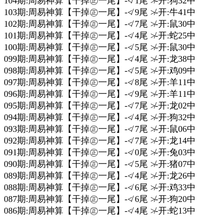
104期:周易神算【干掉㊣一尾】-≮ 1尾 ≯-开:狗32中
103期:周易神算【干掉㊣一尾】-≮ 9尾 ≯-开:牛41中
102期:周易神算【干掉㊣一尾】-≮ 7尾 ≯-开:鼠30中
101期:周易神算【干掉㊣一尾】-≮ 4尾 ≯-开:蛇25中
100期:周易神算【干掉㊣一尾】-≮ 5尾 ≯-开:鼠30中
099期:周易神算【干掉㊣一尾】-≮ 4尾 ≯-开:龙38中
098期:周易神算【干掉㊣一尾】-≮ 5尾 ≯-开:鸡09中
097期:周易神算【干掉㊣一尾】-≮ 8尾 ≯-开:羊11中
096期:周易神算【干掉㊣一尾】-≮ 9尾 ≯-开:羊11中
095期:周易神算【干掉㊣一尾】-≮ 7尾 ≯-开:龙02中
094期:周易神算【干掉㊣一尾】-≮ 4尾 ≯-开:狗32中
093期:周易神算【干掉㊣一尾】-≮ 7尾 ≯-开:鼠06中
092期:周易神算【干掉㊣一尾】-≮ 7尾 ≯-开:龙14中
091期:周易神算【干掉㊣一尾】-≮ 0尾 ≯-开:兔03中
090期:周易神算【干掉㊣一尾】-≮ 5尾 ≯-开:猪07中
089期:周易神算【干掉㊣一尾】-≮ 4尾 ≯-开:龙26中
088期:周易神算【干掉㊣一尾】-≮ 6尾 ≯-开:鸡33中
087期:周易神算【干掉㊣一尾】-≮ 6尾 ≯-开:狗20中
086期:周易神算【干掉㊣一尾】-≮ 4尾 ≯-开:蛇13中