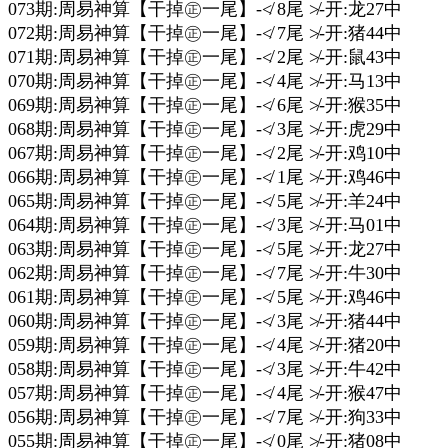
073期:周易神算【干掉㊣一尾】-≮ 8尾 ≯-开:龙27中
072期:周易神算【干掉㊣一尾】-≮ 7尾 ≯-开:猪44中
071期:周易神算【干掉㊣一尾】-≮ 2尾 ≯-开:鼠43中
070期:周易神算【干掉㊣一尾】-≮ 4尾 ≯-开:马13中
069期:周易神算【干掉㊣一尾】-≮ 6尾 ≯-开:猴35中
068期:周易神算【干掉㊣一尾】-≮ 3尾 ≯-开:虎29中
067期:周易神算【干掉㊣一尾】-≮ 2尾 ≯-开:鸡10中
066期:周易神算【干掉㊣一尾】-≮ 1尾 ≯-开:鸡46中
065期:周易神算【干掉㊣一尾】-≮ 5尾 ≯-开:羊24中
064期:周易神算【干掉㊣一尾】-≮ 3尾 ≯-开:马01中
063期:周易神算【干掉㊣一尾】-≮ 5尾 ≯-开:龙27中
062期:周易神算【干掉㊣一尾】-≮ 7尾 ≯-开:牛30中
061期:周易神算【干掉㊣一尾】-≮ 5尾 ≯-开:鸡46中
060期:周易神算【干掉㊣一尾】-≮ 3尾 ≯-开:猪44中
059期:周易神算【干掉㊣一尾】-≮ 4尾 ≯-开:猪20中
058期:周易神算【干掉㊣一尾】-≮ 3尾 ≯-开:牛42中
057期:周易神算【干掉㊣一尾】-≮ 4尾 ≯-开:猴47中
056期:周易神算【干掉㊣一尾】-≮ 7尾 ≯-开:狗33中
055期:周易神算【干掉㊣一尾】-≮ 0尾 ≯-开:猪08中