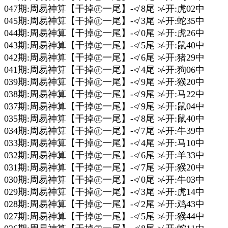
047期:周易神算【干掉㊣一尾】-≮ 8尾 ≯-开:虎02中
045期:周易神算【干掉㊣一尾】-≮ 3尾 ≯-开:蛇35中
044期:周易神算【干掉㊣一尾】-≮ 0尾 ≯-开:虎26中
043期:周易神算【干掉㊣一尾】-≮ 5尾 ≯-开:鼠40中
042期:周易神算【干掉㊣一尾】-≮ 6尾 ≯-开:猪29中
041期:周易神算【干掉㊣一尾】-≮ 4尾 ≯-开:狗06中
039期:周易神算【干掉㊣一尾】-≮ 9尾 ≯-开:猴20中
038期:周易神算【干掉㊣一尾】-≮ 9尾 ≯-开:马22中
037期:周易神算【干掉㊣一尾】-≮ 9尾 ≯-开:鼠04中
035期:周易神算【干掉㊣一尾】-≮ 8尾 ≯-开:鼠40中
034期:周易神算【干掉㊣一尾】-≮ 7尾 ≯-开:牛39中
033期:周易神算【干掉㊣一尾】-≮ 4尾 ≯-开:马10中
032期:周易神算【干掉㊣一尾】-≮ 6尾 ≯-开:羊33中
031期:周易神算【干掉㊣一尾】-≮ 7尾 ≯-开:猴20中
030期:周易神算【干掉㊣一尾】-≮ 0尾 ≯-开:牛03中
029期:周易神算【干掉㊣一尾】-≮ 3尾 ≯-开:虎14中
028期:周易神算【干掉㊣一尾】-≮ 2尾 ≯-开:鸡43中
027期:周易神算【干掉㊣一尾】-≮ 5尾 ≯-开:猴44中