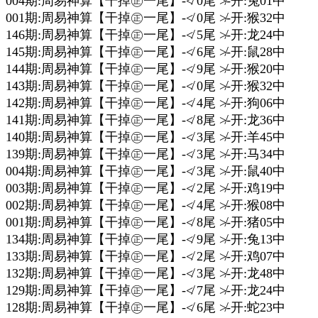
004期:周易神算【干掉㊣一尾】-≮ 0尾 ≯-开:兔01中
001期:周易神算【干掉㊣一尾】-≮ 0尾 ≯-开:猴32中
146期:周易神算【干掉㊣一尾】-≮ 5尾 ≯-开:龙24中
145期:周易神算【干掉㊣一尾】-≮ 6尾 ≯-开:鼠28中
144期:周易神算【干掉㊣一尾】-≮ 9尾 ≯-开:猴20中
143期:周易神算【干掉㊣一尾】-≮ 0尾 ≯-开:猴32中
142期:周易神算【干掉㊣一尾】-≮ 4尾 ≯-开:狗06中
141期:周易神算【干掉㊣一尾】-≮ 8尾 ≯-开:龙36中
140期:周易神算【干掉㊣一尾】-≮ 3尾 ≯-开:羊45中
139期:周易神算【干掉㊣一尾】-≮ 3尾 ≯-开:马34中
004期:周易神算【干掉㊣一尾】-≮ 3尾 ≯-开:鼠40中
003期:周易神算【干掉㊣一尾】-≮ 2尾 ≯-开:鸡19中
002期:周易神算【干掉㊣一尾】-≮ 4尾 ≯-开:猴08中
001期:周易神算【干掉㊣一尾】-≮ 8尾 ≯-开:猪05中
134期:周易神算【干掉㊣一尾】-≮ 9尾 ≯-开:兔13中
133期:周易神算【干掉㊣一尾】-≮ 2尾 ≯-开:鸡07中
132期:周易神算【干掉㊣一尾】-≮ 3尾 ≯-开:龙48中
129期:周易神算【干掉㊣一尾】-≮ 7尾 ≯-开:龙24中
128期:周易神算【干掉㊣一尾】-≮ 6尾 ≯-开:蛇23中