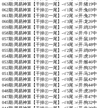
063期:周易神算【干掉㊣一尾】-≮ 5尾 ≯-开:猪19中
062期:周易神算【干掉㊣一尾】-≮ 1尾 ≯-开:兔03中
061期:周易神算【干掉㊣一尾】-≮ 2尾 ≯-开:兔27中
060期:周易神算【干掉㊣一尾】-≮ 3尾 ≯-开:龙26中
059期:周易神算【干掉㊣一尾】-≮ 0尾 ≯-开:鸡33中
058期:周易神算【干掉㊣一尾】-≮ 2尾 ≯-开:牛17中
057期:周易神算【干掉㊣一尾】-≮ 1尾 ≯-开:鼠18中
056期:周易神算【干掉㊣一尾】-≮ 4尾 ≯-开:马48中
055期:周易神算【干掉㊣一尾】-≮ 2尾 ≯-开:鸡09中
054期:周易神算【干掉㊣一尾】-≮ 4尾 ≯-开:虎16中
053期:周易神算【干掉㊣一尾】-≮ 5尾 ≯-开:猴46中
052期:周易神算【干掉㊣一尾】-≮ 4尾 ≯-开:狗32中
051期:周易神算【干掉㊣一尾】-≮ 7尾 ≯-开:马24中
050期:周易神算【干掉㊣一尾】-≮ 0尾 ≯-开:鼠42中
049期:周易神算【干掉㊣一尾】-≮ 3尾 ≯-开:狗44中
048期:周易神算【干掉㊣一尾】-≮ 5尾 ≯-开:虎28中
047期:周易神算【干掉㊣一尾】-≮ 6尾 ≯-开:羊47中
045期:周易神算【干掉㊣一尾】-≮ 8尾 ≯-开:狗32中