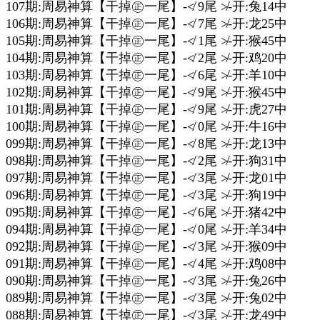
107期:周易神算【干掉㊣一尾】-≮ 9尾 ≯-开:兔14中
106期:周易神算【干掉㊣一尾】-≮ 7尾 ≯-开:龙25中
105期:周易神算【干掉㊣一尾】-≮ 1尾 ≯-开:猴45中
104期:周易神算【干掉㊣一尾】-≮ 2尾 ≯-开:鸡20中
103期:周易神算【干掉㊣一尾】-≮ 6尾 ≯-开:羊10中
102期:周易神算【干掉㊣一尾】-≮ 9尾 ≯-开:猴45中
101期:周易神算【干掉㊣一尾】-≮ 9尾 ≯-开:虎27中
100期:周易神算【干掉㊣一尾】-≮ 0尾 ≯-开:牛16中
099期:周易神算【干掉㊣一尾】-≮ 8尾 ≯-开:龙13中
098期:周易神算【干掉㊣一尾】-≮ 2尾 ≯-开:狗31中
097期:周易神算【干掉㊣一尾】-≮ 3尾 ≯-开:龙01中
096期:周易神算【干掉㊣一尾】-≮ 3尾 ≯-开:狗19中
095期:周易神算【干掉㊣一尾】-≮ 6尾 ≯-开:猪42中
094期:周易神算【干掉㊣一尾】-≮ 0尾 ≯-开:羊34中
092期:周易神算【干掉㊣一尾】-≮ 3尾 ≯-开:猴09中
091期:周易神算【干掉㊣一尾】-≮ 4尾 ≯-开:鸡08中
090期:周易神算【干掉㊣一尾】-≮ 3尾 ≯-开:兔26中
089期:周易神算【干掉㊣一尾】-≮ 3尾 ≯-开:兔02中
088期:周易神算【干掉㊣一尾】-≮ 3尾 ≯-开:龙49中