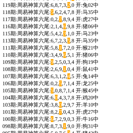
119期:周易神算六尾:6,8,7,3,
2
,0 开:兔02中
118期:周易神算六尾:
5
,6,2,4,7,8 开:马35中
117期:周易神算六尾:0,2,
7
,8,9,4 开:虎27中
116期:周易神算六尾:2,1,4,
6
,9,8 开:猪06中
115期:周易神算六尾:5,4,2,
3
,1,0 开:马23中
113期:周易神算六尾:6,7,2,3,
5
,8 开:马35中
111期:周易神算六尾:5,8,
1
,7,2,0 开:猴21中
110期:周易神算六尾:3,4,9,
6
,5,1 开:猪06中
109期:周易神算六尾:
9
,2,5,0,3,4 开:狗19中
108期:周易神算六尾:2,6,9,
1
,0,4 开:鼠41中
107期:周易神算六尾:6,3,1,2,
4
,5 开:兔14中
106期:周易神算六尾:0,2,
5
,7,1,4 开:龙25中
105期:周易神算六尾:
5
,0,8,7,1,4 开:猴45中
104期:周易神算六尾:6,
0
,4,3,7,8 开:鸡20中
103期:周易神算六尾:3,8,
0
,2,9,7 开:羊10中
101期:周易神算六尾:8,2,
7
,0,4,3 开:虎27中
100期:周易神算六尾:
6
,7,2,9,0,3 开:牛16中
098期:周易神算六尾:8,7,3,
1
,9,0 开:狗31中