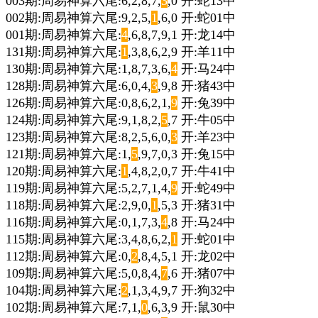
003期:周易神算六尾:6,2,8,7,
3
,0 开:蛇13中
002期:周易神算六尾:9,2,5,
1
,6,0 开:蛇01中
001期:周易神算六尾:
4
,6,8,7,9,1 开:龙14中
131期:周易神算六尾:
1
,3,8,6,2,9 开:羊11中
130期:周易神算六尾:1,8,7,3,6,
4
开:马24中
128期:周易神算六尾:6,0,4,
3
,9,8 开:猪43中
126期:周易神算六尾:0,8,6,2,1,
9
开:兔39中
124期:周易神算六尾:9,1,8,2,
5
,7 开:牛05中
123期:周易神算六尾:8,2,5,6,0,
3
开:羊23中
121期:周易神算六尾:1,
5
,9,7,0,3 开:兔15中
120期:周易神算六尾:
1
,4,8,2,0,7 开:牛41中
119期:周易神算六尾:5,2,7,1,4,
9
开:蛇49中
118期:周易神算六尾:2,9,0,
1
,5,3 开:猪31中
116期:周易神算六尾:0,1,7,3,
4
,8 开:马24中
115期:周易神算六尾:3,4,8,6,2,
1
开:蛇01中
112期:周易神算六尾:0,
2
,8,4,5,1 开:龙02中
109期:周易神算六尾:5,0,8,4,
7
,6 开:猪07中
104期:周易神算六尾:
2
,1,3,4,9,7 开:狗32中
102期:周易神算六尾:7,1,
0
,6,3,9 开:鼠30中