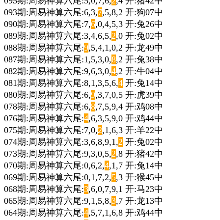
095期:周易神算六尾:5,0,7,6,
2
,4 开:猪42中
093期:周易神算六尾:6,3,
7
,5,8,2 开:狗07中
090期:周易神算六尾:7,
6
,0,4,5,3 开:兔26中
089期:周易神算六尾:3,4,6,5,
2
,0 开:兔02中
088期:周易神算六尾:
9
,5,4,1,0,2 开:龙49中
087期:周易神算六尾:1,5,3,0,
8
,2 开:兔38中
082期:周易神算六尾:9,6,3,0,
4
,2 开:牛04中
081期:周易神算六尾:8,1,3,5,6,
4
开:兔14中
080期:周易神算六尾:6,
9
,3,7,0,5 开:虎39中
078期:周易神算六尾:6,
8
,7,5,9,4 开:鸡08中
076期:周易神算六尾:
4
,6,3,5,9,0 开:鸡44中
075期:周易神算六尾:7,0,
2
,1,6,3 开:羊22中
074期:周易神算六尾:3,6,8,9,1,
2
开:兔02中
073期:周易神算六尾:9,3,0,5,
2
,8 开:猪42中
070期:周易神算六尾:0,6,2,
4
,1,7 开:兔14中
069期:周易神算六尾:0,1,7,2,
5
,3 开:猴45中
068期:周易神算六尾:
3
,6,0,7,9,1 开:马23中
065期:周易神算六尾:9,1,5,8,
3
,7 开:龙13中
064期:周易神算六尾:
4
,5,7,1,6,8 开:鸡44中