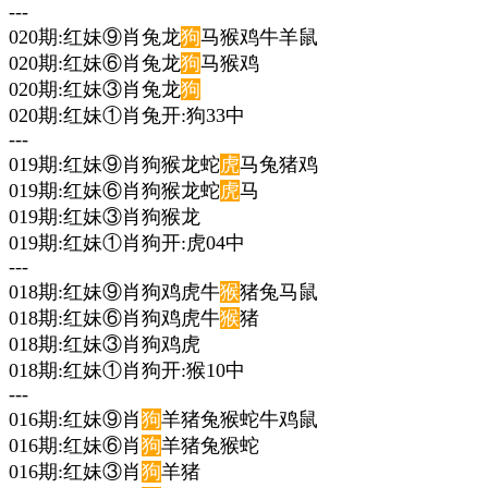
---
020期:红妹⑨肖兔龙
狗
马猴鸡牛羊鼠
020期:红妹⑥肖兔龙
狗
马猴鸡
020期:红妹③肖兔龙
狗
020期:红妹①肖兔开:狗33中
---
019期:红妹⑨肖狗猴龙蛇
虎
马兔猪鸡
019期:红妹⑥肖狗猴龙蛇
虎
马
019期:红妹③肖狗猴龙
019期:红妹①肖狗开:虎04中
---
018期:红妹⑨肖狗鸡虎牛
猴
猪兔马鼠
018期:红妹⑥肖狗鸡虎牛
猴
猪
018期:红妹③肖狗鸡虎
018期:红妹①肖狗开:猴10中
---
016期:红妹⑨肖
狗
羊猪兔猴蛇牛鸡鼠
016期:红妹⑥肖
狗
羊猪兔猴蛇
016期:红妹③肖
狗
羊猪