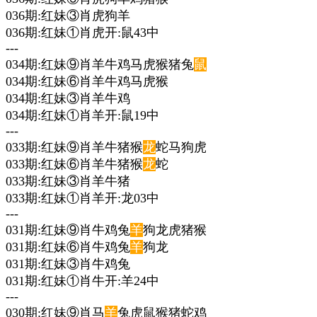
036期:红妹③肖虎狗羊
036期:红妹①肖虎开:鼠43中
---
034期:红妹⑨肖羊牛鸡马虎猴猪兔
鼠
034期:红妹⑥肖羊牛鸡马虎猴
034期:红妹③肖羊牛鸡
034期:红妹①肖羊开:鼠19中
---
033期:红妹⑨肖羊牛猪猴
龙
蛇马狗虎
033期:红妹⑥肖羊牛猪猴
龙
蛇
033期:红妹③肖羊牛猪
033期:红妹①肖羊开:龙03中
---
031期:红妹⑨肖牛鸡兔
羊
狗龙虎猪猴
031期:红妹⑥肖牛鸡兔
羊
狗龙
031期:红妹③肖牛鸡兔
031期:红妹①肖牛开:羊24中
---
030期:红妹⑨肖马
羊
兔虎鼠猴猪蛇鸡