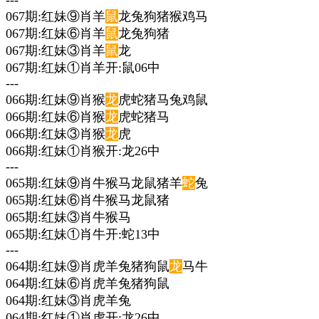
---
067期:红妹⑨肖羊
鼠
龙兔狗猪猴鸡马
067期:红妹⑥肖羊
鼠
龙兔狗猪
067期:红妹③肖羊
鼠
龙
067期:红妹①肖羊开:鼠06中
---
066期:红妹⑨肖猴
龙
虎蛇猪马兔鸡鼠
066期:红妹⑥肖猴
龙
虎蛇猪马
066期:红妹③肖猴
龙
虎
066期:红妹①肖猴开:龙26中
---
065期:红妹⑨肖牛猴马龙鼠猪羊
蛇
兔
065期:红妹⑥肖牛猴马龙鼠猪
065期:红妹③肖牛猴马
065期:红妹①肖牛开:蛇13中
---
064期:红妹⑨肖虎羊兔猪狗鼠
龙
马牛
064期:红妹⑥肖虎羊兔猪狗鼠
064期:红妹③肖虎羊兔
064期:红妹①肖虎开:龙26中