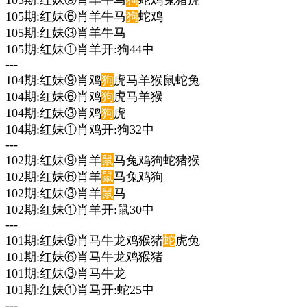
105期:红妹⑨肖羊牛马
狗
蛇鸡兔猪虎
105期:红妹⑥肖羊牛马
狗
蛇鸡
105期:红妹③肖羊牛马
105期:红妹①肖羊开:狗44中
---
104期:红妹⑨肖鸡
狗
虎马羊猴鼠蛇兔
104期:红妹⑥肖鸡
狗
虎马羊猴
104期:红妹③肖鸡
狗
虎
104期:红妹①肖鸡开:狗32中
---
102期:红妹⑨肖羊
鼠
马兔鸡狗蛇猪猴
102期:红妹⑥肖羊
鼠
马兔鸡狗
102期:红妹③肖羊
鼠
马
102期:红妹①肖羊开:鼠30中
---
101期:红妹⑨肖马牛龙鸡猴猪
蛇
虎兔
101期:红妹⑥肖马牛龙鸡猴猪
101期:红妹③肖马牛龙
101期:红妹①肖马开:蛇25中
---