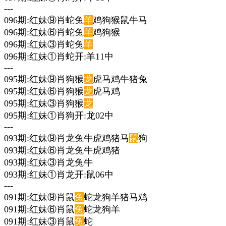
---
096期:红妹⑨肖蛇兔
羊
鸡狗猴鼠牛马
096期:红妹⑥肖蛇兔
羊
鸡狗猴
096期:红妹③肖蛇兔
羊
096期:红妹①肖蛇开:羊11中
---
095期:红妹⑨肖狗猴
龙
虎马鸡牛猪兔
095期:红妹⑥肖狗猴
龙
虎马鸡
095期:红妹③肖狗猴
龙
095期:红妹①肖狗开:龙02中
---
093期:红妹⑨肖龙兔牛虎鸡猪马
鼠
狗
093期:红妹⑥肖龙兔牛虎鸡猪
093期:红妹③肖龙兔牛
093期:红妹①肖龙开:鼠06中
---
091期:红妹⑨肖鼠
兔
蛇龙狗羊猪马鸡
091期:红妹⑥肖鼠
兔
蛇龙狗羊
091期:红妹③肖鼠
兔
蛇