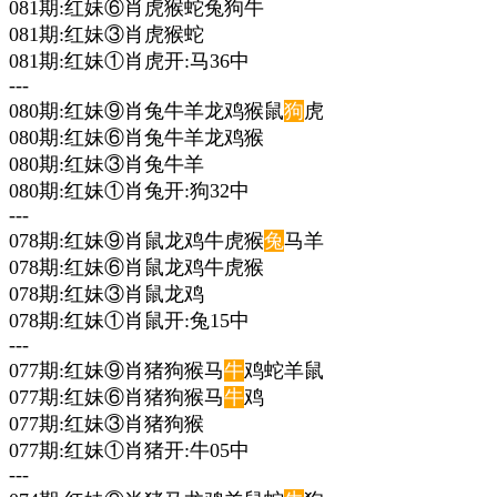
081期:红妹⑥肖虎猴蛇兔狗牛
081期:红妹③肖虎猴蛇
081期:红妹①肖虎开:马36中
---
080期:红妹⑨肖兔牛羊龙鸡猴鼠
狗
虎
080期:红妹⑥肖兔牛羊龙鸡猴
080期:红妹③肖兔牛羊
080期:红妹①肖兔开:狗32中
---
078期:红妹⑨肖鼠龙鸡牛虎猴
兔
马羊
078期:红妹⑥肖鼠龙鸡牛虎猴
078期:红妹③肖鼠龙鸡
078期:红妹①肖鼠开:兔15中
---
077期:红妹⑨肖猪狗猴马
牛
鸡蛇羊鼠
077期:红妹⑥肖猪狗猴马
牛
鸡
077期:红妹③肖猪狗猴
077期:红妹①肖猪开:牛05中
---