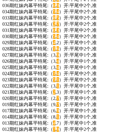
036期红妹内幕平特尾:（
6
,
9
）开:平尾中2个,准
034期红妹内幕平特尾:（
5
,
4
）开:平尾中2个,准
033期红妹内幕平特尾:（
8
,
5
）开:平尾中2个,准
032期红妹内幕平特尾:（
2
,
7
）开:平尾中2个,准
031期红妹内幕平特尾:（
0
,
3
）开:平尾中2个,准
030期红妹内幕平特尾:（
5
,
4
）开:平尾中2个,准
029期红妹内幕平特尾:（
4
,2）开:平尾中1个,准
028期红妹内幕平特尾:（
1
,
6
）开:平尾中2个,准
027期红妹内幕平特尾:（3,
9
）开:平尾中1个,准
026期红妹内幕平特尾:（3,
4
）开:平尾中1个,准
025期红妹内幕平特尾:（3,
4
）开:平尾中1个,准
024期红妹内幕平特尾:（
1
,
4
）开:平尾中2个,准
023期红妹内幕平特尾:（
5
,
1
）开:平尾中2个,准
022期红妹内幕平特尾:（3,
1
）开:平尾中1个,准
021期红妹内幕平特尾:（
2
,3）开:平尾中1个,准
020期红妹内幕平特尾:（2,
7
）开:平尾中1个,准
019期红妹内幕平特尾:（9,
7
）开:平尾中1个,准
017期红妹内幕平特尾:（6,
9
）开:平尾中1个,准
014期红妹内幕平特尾:（8,
1
）开:平尾中1个,准
013期红妹内幕平特尾:（
4
,7）开:平尾中1个,准
012期红妹内幕平特尾:（
7
,
9
）开:平尾中2个,准