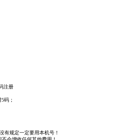
密码注册
树5码；
，没有规定一定要用本机号！
中间不会增收任何其他费用！