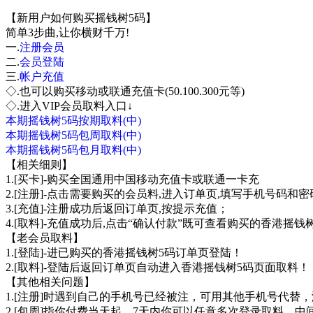
【新用户如何购买摇钱树5码】
简单3步曲,让你横财千万!
一.
注册会员
二.
会员登陆
三.
帐户充值
◇.也可以购买移动或联通充值卡(50.100.300元等)
◇.进入VIP会员取料入口↓
本期摇钱树5码按期取料(中)
本期摇钱树5码包周取料(中)
本期摇钱树5码包月取料(中)
【相关细则】
1.[买卡]-购买全国通用中国移动充值卡或联通一卡充
2.[注册]-点击需要购买的会员料,进入订单页,填写手机号码和
3.[充值]-注册成功后返回订单页,按提示充值；
4.[取料]-充值成功后,点击“确认付款”既可查看购买的香港摇钱
【老会员取料】
1.[登陆]-进已购买的香港摇钱树5码订单页登陆！
2.[取料]-登陆后返回订单页自动进入香港摇钱树5码页面取料！
【其他相关问题】
1.[注册]时遇到自己的手机号已经被注，可用其他手机号代替
2.[包周]指你付费当天起，7天内你可以任意多次登录取料，