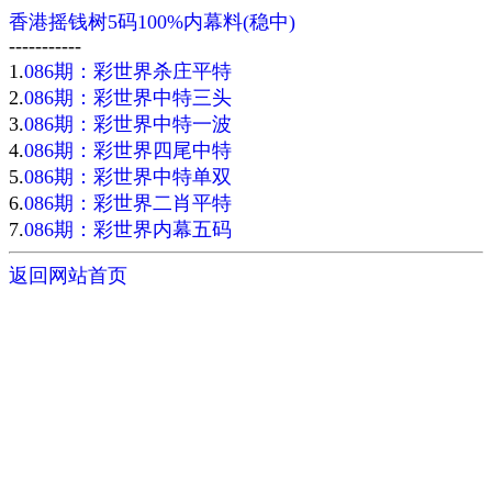
香港摇钱树5码100%内幕料(稳中)
-----------
1.
086期：彩世界杀庄平特
2.
086期：彩世界中特三头
3.
086期：彩世界中特一波
4.
086期：彩世界四尾中特
5.
086期：彩世界中特单双
6.
086期：彩世界二肖平特
7.
086期：彩世界内幕五码
返回网站首页