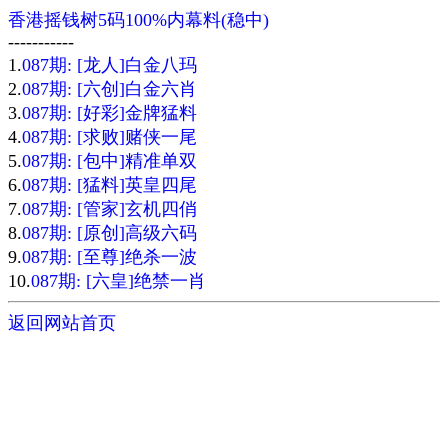
香港摇钱树5码100%内幕料(稳中)
-----------
1.
087期: [龙人]白金八玛
2.
087期: [六创]白金六肖
3.
087期: [好彩]金牌猛料
4.
087期: [求败]赌侠一尾
5.
087期: [包中]精准单双
6.
087期: [猛料]英皇四尾
7.
087期: [管家]玄机四俏
8.
087期: [原创]高级六码
9.
087期: [至尊]绝杀一波
10.
087期: [六皇]绝禁一肖
返回网站首页