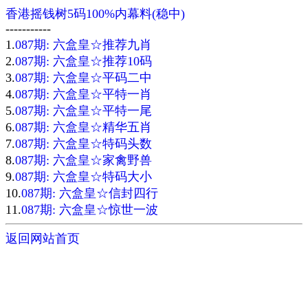
香港摇钱树5码100%内幕料(稳中)
-----------
1.
087期: 六盒皇☆推荐九肖
2.
087期: 六盒皇☆推荐10码
3.
087期: 六盒皇☆平码二中
4.
087期: 六盒皇☆平特一肖
5.
087期: 六盒皇☆平特一尾
6.
087期: 六盒皇☆精华五肖
7.
087期: 六盒皇☆特码头数
8.
087期: 六盒皇☆家禽野兽
9.
087期: 六盒皇☆特码大小
10.
087期: 六盒皇☆信封四行
11.
087期: 六盒皇☆惊世一波
返回网站首页