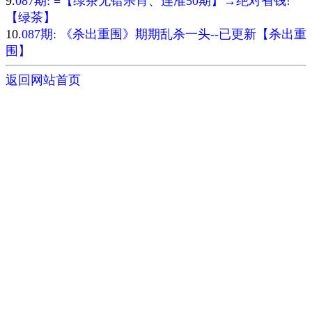
9.
087期: ≡【绿茶无错杀肖、连准50期】→绝对省钱!
【绿茶】
10.
087期: 《杀出重围》期期乱杀一头--已更新【杀出重
围】
返回网站首页