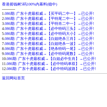
香港摇钱树5码100%内幕料(稳中)
-----------
1.
086期: 广东十虎最权威→【买平码二中一】→已公开!
2.
086期: 广东十虎最权威→【平特尾二中一】→已公开!
3.
086期: 广东十虎最权威→【平特肖二中一】→已公开!
4.
086期: 广东十虎最权威→【必中特码三头】→已公开!
5.
086期: 广东十虎最权威→【必中特码大小】→已公开!
6.
086期: 广东十虎最权威→【白姐绝杀三肖】→已公开!
7.
086期: 广东十虎最权威→【白姐绝杀一波】→已公开!
8.
086期: 广东十虎最权威→【绝杀特码一尾】→已公开!
9.
086期: 广东十虎最权威→【必中特码尾数】→已公开!
10.
086期: 广东十虎最权威→【白姐必中生肖】→已公开!
11.
086期: 广东十虎最权威→【必中特码单双】→已公开!
12.
086期: 广东十虎最权威→【必中特码波路】→已公开!
返回网站首页