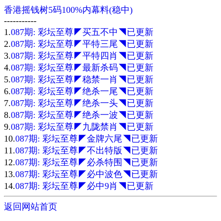
香港摇钱树5码100%内幕料(稳中)
-----------
1.
087期: 彩坛至尊◤买五不中◥已更新
2.
087期: 彩坛至尊◤平特三尾◥已更新
3.
087期: 彩坛至尊◤平特四肖◥已更新
4.
087期: 彩坛至尊◤最新杀码◥已更新
5.
087期: 彩坛至尊◤稳禁一肖◥已更新
6.
087期: 彩坛至尊◤绝杀一尾◥已更新
7.
087期: 彩坛至尊◤绝杀一头◥已更新
8.
087期: 彩坛至尊◤绝杀一波◥已更新
9.
087期: 彩坛至尊◤九陇禁肖◥已更新
10.
087期: 彩坛至尊◤金牌六尾◥已更新
11.
087期: 彩坛至尊◤不出特版◥已更新
12.
087期: 彩坛至尊◤必杀特围◥已更新
13.
087期: 彩坛至尊◤必中波色◥已更新
14.
087期: 彩坛至尊◤必中9肖◥已更新
返回网站首页