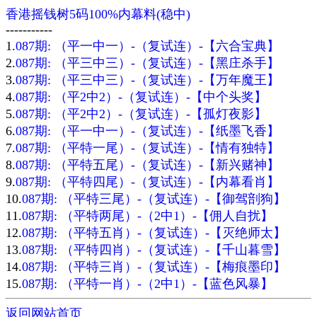
香港摇钱树5码100%内幕料(稳中)
-----------
1.
087期: （平一中一）-（复试连）-【六合宝典】
2.
087期: （平三中三）-（复试连）-【黑庄杀手】
3.
087期: （平三中三）-（复试连）-【万年魔王】
4.
087期: （平2中2）-（复试连）-【中个头奖】
5.
087期: （平2中2）-（复试连）-【孤灯夜影】
6.
087期: （平一中一）-（复试连）-【纸墨飞香】
7.
087期: （平特一尾）-（复试连）-【情有独特】
8.
087期: （平特五尾）-（复试连）-【新兴赌神】
9.
087期: （平特四尾）-（复试连）-【内幕看肖】
10.
087期: （平特三尾）-（复试连）-【御驾剖狗】
11.
087期: （平特两尾）-（2中1）-【佣人自扰】
12.
087期: （平特五肖）-（复试连）-【灭绝师太】
13.
087期: （平特四肖）-（复试连）-【千山暮雪】
14.
087期: （平特三肖）-（复试连）-【梅痕墨印】
15.
087期: （平特一肖）-（2中1）-【蓝色风暴】
返回网站首页