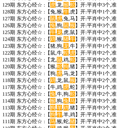
129期 东方心经☆ :【
虎
,龙,
猴
,
蛇
】开:平肖中3个,准
128期 东方心经☆ :【兔,猴,
牛
,虎】开:平肖中1个,准
127期 东方心经☆ :【
鼠
,
虎
,兔,马】开:平肖中2个,准
126期 东方心经☆ :【
兔
,狗,
鼠
,
猴
】开:平肖中3个,准
125期 东方心经☆ :【
牛
,
龙
,虎,鼠】开:平肖中2个,准
124期 东方心经☆ :【
鸡
,猴,
猪
,
牛
】开:平肖中3个,准
123期 东方心经☆ :【猪,狗,
龙
,牛】开:平肖中1个,准
122期 东方心经☆ :【鼠,牛,
蛇
,
虎
】开:平肖中2个,准
121期 东方心经☆ :【龙,
鼠
,鸡,
蛇
】开:平肖中2个,准
120期 东方心经☆ :【猴,
蛇
,
狗
,猪】开:平肖中2个,准
119期 东方心经☆ :【狗,
虎
,马,龙】开:平肖中1个,准
118期 东方心经☆ :【
鸡
,龙,鼠,
猴
】开:平肖中2个,准
117期 东方心经☆ :【牛,鸡,
虎
,蛇】开:平肖中1个,准
115期 东方心经☆ :【
兔
,牛,狗,
蛇
】开:平肖中2个,准
114期 东方心经☆ :【
猴
,狗,
兔
,
马
】开:平肖中3个,准
113期 东方心经☆ :【
狗
,
羊
,
鸡
,猪】开:平肖中3个,准
112期 东方心经☆ :【
狗
,
牛
,羊,鸡】开:平肖中2个,准
111期 东方心经☆ :【
马
,猴,蛇,
猪
】开:平肖中2个,准