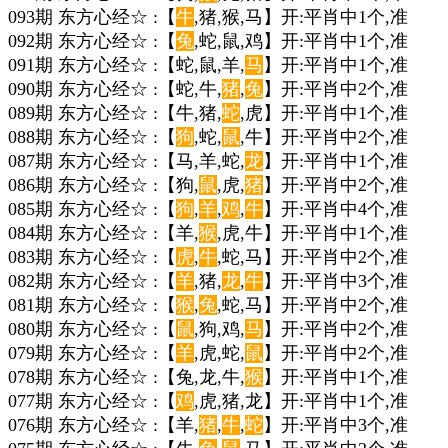
093期 东方心经☆ :【
牛
,猪,猴,马】开:平肖中1个,准
092期 东方心经☆ :【
兔
,蛇,鼠,鸡】开:平肖中1个,准
091期 东方心经☆ :【蛇,鼠,羊,
马
】开:平肖中1个,准
090期 东方心经☆ :【蛇,牛,
猪
,
兔
】开:平肖中2个,准
089期 东方心经☆ :【牛,猪,
蛇
,虎】开:平肖中1个,准
088期 东方心经☆ :【
狗
,蛇,
鼠
,牛】开:平肖中2个,准
087期 东方心经☆ :【马,羊,蛇,
龙
】开:平肖中1个,准
086期 东方心经☆ :【狗,
鼠
,虎,
猪
】开:平肖中2个,准
085期 东方心经☆ :【
狗
,
羊
,
鸡
,
牛
】开:平肖中4个,准
084期 东方心经☆ :【羊,
猴
,虎,牛】开:平肖中1个,准
083期 东方心经☆ :【
虎
,
牛
,蛇,马】开:平肖中2个,准
082期 东方心经☆ :【
羊
,猪,
龙
,
牛
】开:平肖中3个,准
081期 东方心经☆ :【
猴
,
兔
,蛇,马】开:平肖中2个,准
080期 东方心经☆ :【
鼠
,狗,鸡,
马
】开:平肖中2个,准
079期 东方心经☆ :【
羊
,虎,蛇,
鼠
】开:平肖中2个,准
078期 东方心经☆ :【兔,龙,牛,
猴
】开:平肖中1个,准
077期 东方心经☆ :【
鸡
,虎,猪,龙】开:平肖中1个,准
076期 东方心经☆ :【羊,
猪
,
牛
,
蛇
】开:平肖中3个,准