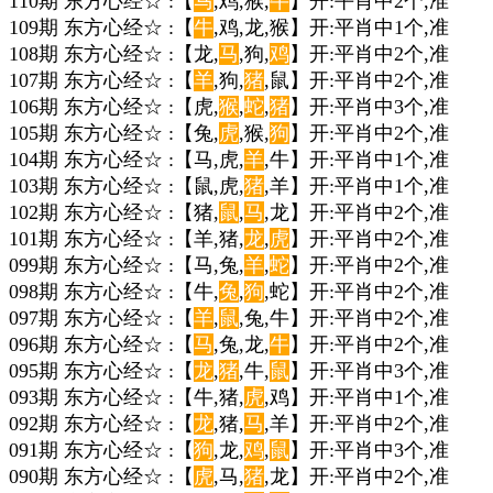
110期 东方心经☆ :【
马
,鸡,猴,
牛
】开:平肖中2个,准
109期 东方心经☆ :【
牛
,鸡,龙,猴】开:平肖中1个,准
108期 东方心经☆ :【龙,
马
,狗,
鸡
】开:平肖中2个,准
107期 东方心经☆ :【
羊
,狗,
猪
,鼠】开:平肖中2个,准
106期 东方心经☆ :【虎,
猴
,
蛇
,
猪
】开:平肖中3个,准
105期 东方心经☆ :【兔,
虎
,猴,
狗
】开:平肖中2个,准
104期 东方心经☆ :【马,虎,
羊
,牛】开:平肖中1个,准
103期 东方心经☆ :【鼠,虎,
猪
,羊】开:平肖中1个,准
102期 东方心经☆ :【猪,
鼠
,
马
,龙】开:平肖中2个,准
101期 东方心经☆ :【羊,猪,
龙
,
虎
】开:平肖中2个,准
099期 东方心经☆ :【马,兔,
羊
,
蛇
】开:平肖中2个,准
098期 东方心经☆ :【牛,
兔
,
狗
,蛇】开:平肖中2个,准
097期 东方心经☆ :【
羊
,
鼠
,兔,牛】开:平肖中2个,准
096期 东方心经☆ :【
马
,兔,龙,
牛
】开:平肖中2个,准
095期 东方心经☆ :【
龙
,
猪
,牛,
鼠
】开:平肖中3个,准
093期 东方心经☆ :【牛,猪,
虎
,鸡】开:平肖中1个,准
092期 东方心经☆ :【
龙
,猪,
马
,羊】开:平肖中2个,准
091期 东方心经☆ :【
狗
,龙,
鸡
,
鼠
】开:平肖中3个,准
090期 东方心经☆ :【
虎
,马,
猪
,龙】开:平肖中2个,准