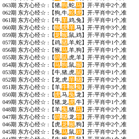
063期 东方心经☆ :【猪,
狗
,蛇,
马
】开:平肖中2个,准
062期 东方心经☆ :【狗,牛,
蛇
,
虎
】开:平肖中2个,准
061期 东方心经☆ :【牛,
羊
,鸡,兔】开:平肖中1个,准
060期 东方心经☆ :【
狗
,
虎
,
羊
,马】开:平肖中3个,准
059期 东方心经☆ :【
龙
,
猴
,鼠,鸡】开:平肖中2个,准
057期 东方心经☆ :【鸡,
猪
,羊,蛇】开:平肖中1个,准
056期 东方心经☆ :【猴,
马
,羊,狗】开:平肖中1个,准
055期 东方心经☆ :【
鸡
,
鼠
,虎,羊】开:平肖中2个,准
054期 东方心经☆ :【
马
,
狗
,鼠,
猴
】开:平肖中3个,准
053期 东方心经☆ :【牛,猪,虎,
鼠
】开:平肖中1个,准
052期 东方心经☆ :【龙,虎,
羊
,
猪
】开:平肖中2个,准
051期 东方心经☆ :【羊,
牛
,
猴
,
兔
】开:平肖中3个,准
050期 东方心经☆ :【
虎
,马,
兔
,龙】开:平肖中2个,准
049期 东方心经☆ :【猪,龙,
虎
,牛】开:平肖中1个,准
048期 东方心经☆ :【羊,
兔
,猪,
马
】开:平肖中2个,准
047期 东方心经☆ :【
鸡
,
猪
,龙,
牛
】开:平肖中3个,准
046期 东方心经☆ :【虎,
龙
,
猴
,狗】开:平肖中2个,准
045期 东方心经☆ :【兔,
马
,鼠,
鸡
】开:平肖中2个,准