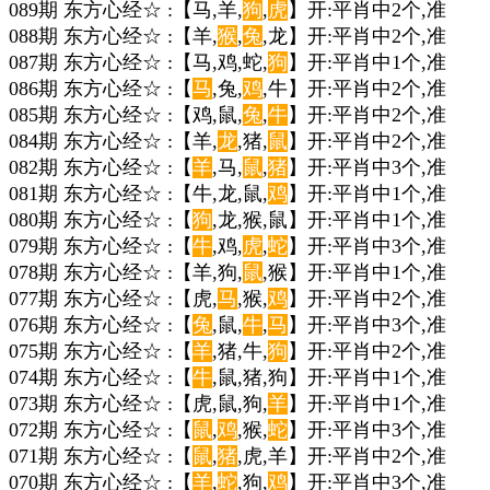
089期 东方心经☆ :【马,羊,
狗
,
虎
】开:平肖中2个,准
088期 东方心经☆ :【羊,
猴
,
兔
,龙】开:平肖中2个,准
087期 东方心经☆ :【马,鸡,蛇,
狗
】开:平肖中1个,准
086期 东方心经☆ :【
马
,兔,
鸡
,牛】开:平肖中2个,准
085期 东方心经☆ :【鸡,鼠,
兔
,
牛
】开:平肖中2个,准
084期 东方心经☆ :【羊,
龙
,猪,
鼠
】开:平肖中2个,准
082期 东方心经☆ :【
羊
,马,
鼠
,
猪
】开:平肖中3个,准
081期 东方心经☆ :【牛,龙,鼠,
鸡
】开:平肖中1个,准
080期 东方心经☆ :【
狗
,龙,猴,鼠】开:平肖中1个,准
079期 东方心经☆ :【
牛
,鸡,
虎
,
蛇
】开:平肖中3个,准
078期 东方心经☆ :【羊,狗,
鼠
,猴】开:平肖中1个,准
077期 东方心经☆ :【虎,
马
,猴,
鸡
】开:平肖中2个,准
076期 东方心经☆ :【
兔
,鼠,
牛
,
马
】开:平肖中3个,准
075期 东方心经☆ :【
羊
,猪,牛,
狗
】开:平肖中2个,准
074期 东方心经☆ :【
牛
,鼠,猪,狗】开:平肖中1个,准
073期 东方心经☆ :【虎,鼠,狗,
羊
】开:平肖中1个,准
072期 东方心经☆ :【
鼠
,
鸡
,猴,
蛇
】开:平肖中3个,准
071期 东方心经☆ :【
鼠
,
猪
,虎,羊】开:平肖中2个,准
070期 东方心经☆ :【
羊
,
蛇
,狗,
鸡
】开:平肖中3个,准