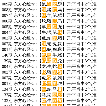
009期 东方心经☆ :【鼠,
羊
,
猪
,鸡】开:平肖中2个,准
008期 东方心经☆ :【
狗
,猪,
蛇
,马】开:平肖中2个,准
007期 东方心经☆ :【
猪
,羊,鼠,猴】开:平肖中1个,准
006期 东方心经☆ :【蛇,猪,
龙
,马】开:平肖中1个,准
005期 东方心经☆ :【羊,
鼠
,
猪
,龙】开:平肖中2个,准
004期 东方心经☆ :【牛,猴,鼠,
猪
】开:平肖中1个,准
003期 东方心经☆ :【虎,蛇,
鼠
,猪】开:平肖中1个,准
002期 东方心经☆ :【
狗
,蛇,兔,鼠】开:平肖中1个,准
001期 东方心经☆ :【
马
,蛇,狗,鼠】开:平肖中1个,准
140期 东方心经☆ :【
兔
,
鼠
,牛,猴】开:平肖中2个,准
139期 东方心经☆ :【
鸡
,
猪
,
猴
,兔】开:平肖中3个,准
004期 东方心经☆ :【龙,牛,蛇,
兔
】开:平肖中1个,准
003期 东方心经☆ :【
蛇
,猪,
鼠
,
兔
】开:平肖中3个,准
002期 东方心经☆ :【虎,
兔
,鼠,狗】开:平肖中1个,准
001期 东方心经☆ :【
蛇
,
牛
,
羊
,虎】开:平肖中3个,准
134期 东方心经☆ :【
牛
,蛇,马,
龙
】开:平肖中2个,准
133期 东方心经☆ :【马,鼠,
猪
,
虎
】开:平肖中2个,准
132期 东方心经☆ :【
虎
,牛,
猴
,
龙
】开:平肖中3个,准