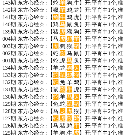
143期 东方心经☆ :【蛇,
羊
,狗,牛】开:平肖中1个,准
142期 东方心经☆ :【猴,
羊
,鸡,龙】开:平肖中1个,准
141期 东方心经☆ :【
兔
,
牛
,鸡,虎】开:平肖中2个,准
140期 东方心经☆ :【鸡,
马
,鼠,兔】开:平肖中1个,准
139期 东方心经☆ :【猪,
虎
,猴,狗】开:平肖中1个,准
004期 东方心经☆ :【马,
虎
,
鸡
,
羊
】开:平肖中3个,准
003期 东方心经☆ :【
虎
,狗,猴,
猪
】开:平肖中2个,准
002期 东方心经☆ :【蛇,
猴
,马,鼠】开:平肖中1个,准
001期 东方心经☆ :【蛇,虎,
马
,兔】开:平肖中1个,准
134期 东方心经☆ :【羊,龙,
狗
,
兔
】开:平肖中2个,准
133期 东方心经☆ :【
蛇
,
鼠
,
鸡
,
猴
】开:平肖中4个,准
132期 东方心经☆ :【
蛇
,兔,羊,鸡】开:平肖中1个,准
131期 东方心经☆ :【鼠,
猴
,
牛
,虎】开:平肖中2个,准
130期 东方心经☆ :【
蛇
,羊,
马
,
兔
】开:平肖中3个,准
129期 东方心经☆ :【兔,蛇,
鼠
,
猪
】开:平肖中2个,准
128期 东方心经☆ :【马,
龙
,
虎
,猴】开:平肖中2个,准
127期 东方心经☆ :【
蛇
,
虎
,
猴
,
鸡
】开:平肖中4个,准
126期 东方心经☆ :【马,猪,鸡,
牛
】开:平肖中1个,准
125期 东方心经☆ :【羊,狗,牛,
虎
】开:平肖中1个,准