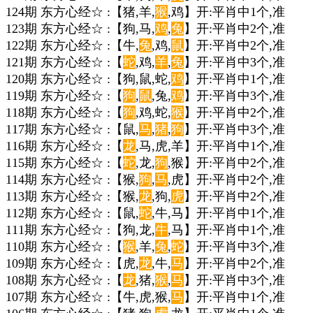
124期 东方心经☆ :【猪,羊,
猴
,鸡】开:平肖中1个,准
123期 东方心经☆ :【狗,马,
鸡
,
兔
】开:平肖中2个,准
122期 东方心经☆ :【牛,
兔
,鸡,
鼠
】开:平肖中2个,准
121期 东方心经☆ :【
蛇
,鸡,
羊
,
兔
】开:平肖中3个,准
120期 东方心经☆ :【狗,鼠,蛇,
鸡
】开:平肖中1个,准
119期 东方心经☆ :【
狗
,
鼠
,兔,
鸡
】开:平肖中3个,准
118期 东方心经☆ :【
狗
,鸡,蛇,
猴
】开:平肖中2个,准
117期 东方心经☆ :【鼠,
马
,
猪
,
狗
】开:平肖中3个,准
116期 东方心经☆ :【
龙
,马,虎,羊】开:平肖中1个,准
115期 东方心经☆ :【
蛇
,龙,
狗
,猴】开:平肖中2个,准
114期 东方心经☆ :【猴,
狗
,
马
,虎】开:平肖中2个,准
113期 东方心经☆ :【猴,
龙
,狗,
虎
】开:平肖中2个,准
112期 东方心经☆ :【鼠,
蛇
,牛,马】开:平肖中1个,准
111期 东方心经☆ :【狗,龙,
牛
,马】开:平肖中1个,准
110期 东方心经☆ :【
猴
,羊,
兔
,
蛇
】开:平肖中3个,准
109期 东方心经☆ :【虎,
龙
,牛,
马
】开:平肖中2个,准
108期 东方心经☆ :【
龙
,猪,
猴
,
马
】开:平肖中3个,准
107期 东方心经☆ :【牛,虎,猴,
马
】开:平肖中1个,准