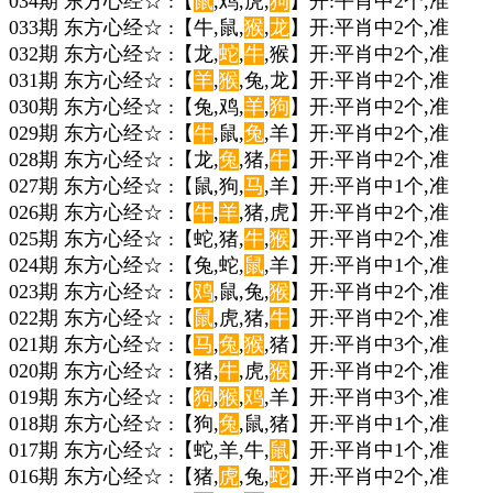
034期 东方心经☆ :【
鼠
,鸡,虎,
狗
】开:平肖中2个,准
033期 东方心经☆ :【牛,鼠,
猴
,
龙
】开:平肖中2个,准
032期 东方心经☆ :【龙,
蛇
,
牛
,猴】开:平肖中2个,准
031期 东方心经☆ :【
羊
,
猴
,兔,龙】开:平肖中2个,准
030期 东方心经☆ :【兔,鸡,
羊
,
狗
】开:平肖中2个,准
029期 东方心经☆ :【
牛
,鼠,
兔
,羊】开:平肖中2个,准
028期 东方心经☆ :【龙,
兔
,猪,
牛
】开:平肖中2个,准
027期 东方心经☆ :【鼠,狗,
马
,羊】开:平肖中1个,准
026期 东方心经☆ :【
牛
,
羊
,猪,虎】开:平肖中2个,准
025期 东方心经☆ :【蛇,猪,
牛
,
猴
】开:平肖中2个,准
024期 东方心经☆ :【兔,蛇,
鼠
,羊】开:平肖中1个,准
023期 东方心经☆ :【
鸡
,鼠,兔,
猴
】开:平肖中2个,准
022期 东方心经☆ :【
鼠
,虎,猪,
牛
】开:平肖中2个,准
021期 东方心经☆ :【
马
,
兔
,
猴
,猪】开:平肖中3个,准
020期 东方心经☆ :【猪,
牛
,虎,
猴
】开:平肖中2个,准
019期 东方心经☆ :【
狗
,
猴
,
鸡
,羊】开:平肖中3个,准
018期 东方心经☆ :【狗,
兔
,鼠,猪】开:平肖中1个,准
017期 东方心经☆ :【蛇,羊,牛,
鼠
】开:平肖中1个,准
016期 东方心经☆ :【猪,
虎
,兔,
蛇
】开:平肖中2个,准