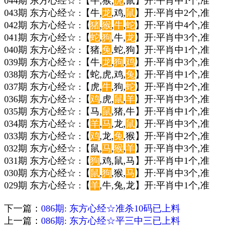
044期 东方心经☆ :【牛,猴,
虎
,鼠】开:平肖中1个,准
043期 东方心经☆ :【牛,
龙
,鸡,
鼠
】开:平肖中2个,准
042期 东方心经☆ :【
猪
,
猴
,
牛
,
蛇
】开:平肖中4个,准
041期 东方心经☆ :【
蛇
,
狗
,牛,
龙
】开:平肖中3个,准
040期 东方心经☆ :【猪,
兔
,蛇,狗】开:平肖中1个,准
039期 东方心经☆ :【牛,
龙
,
狗
,
鸡
】开:平肖中3个,准
038期 东方心经☆ :【蛇,虎,鸡,
兔
】开:平肖中1个,准
037期 东方心经☆ :【虎,
牛
,狗,
蛇
】开:平肖中2个,准
036期 东方心经☆ :【
鸡
,虎,
鼠
,
羊
】开:平肖中3个,准
035期 东方心经☆ :【马,
鼠
,猪,牛】开:平肖中1个,准
034期 东方心经☆ :【
羊
,
马
,龙,
鼠
】开:平肖中3个,准
033期 东方心经☆ :【
鸡
,龙,
兔
,猴】开:平肖中2个,准
032期 东方心经☆ :【鼠,
马
,
猴
,
羊
】开:平肖中3个,准
031期 东方心经☆ :【
狗
,鸡,鼠,马】开:平肖中1个,准
030期 东方心经☆ :【
鼠
,
狗
,猴,
马
】开:平肖中3个,准
029期 东方心经☆ :【
羊
,牛,兔,龙】开:平肖中1个,准
下一篇：
086期: 东方心经☆准杀10码已上料
上一篇：
086期: 东方心经☆平三中三已上料