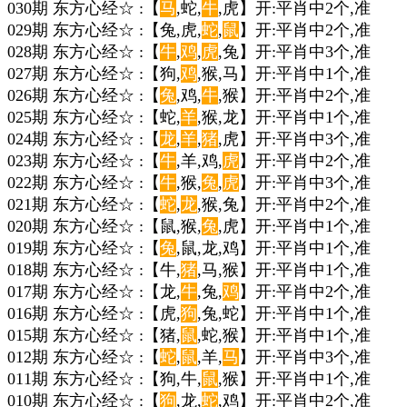
030期 东方心经☆ :【
马
,蛇,
牛
,虎】开:平肖中2个,准
029期 东方心经☆ :【兔,虎,
蛇
,
鼠
】开:平肖中2个,准
028期 东方心经☆ :【
牛
,
鸡
,
虎
,兔】开:平肖中3个,准
027期 东方心经☆ :【狗,
鸡
,猴,马】开:平肖中1个,准
026期 东方心经☆ :【
兔
,鸡,
牛
,猴】开:平肖中2个,准
025期 东方心经☆ :【蛇,
羊
,猴,龙】开:平肖中1个,准
024期 东方心经☆ :【
龙
,
羊
,
猪
,虎】开:平肖中3个,准
023期 东方心经☆ :【
牛
,羊,鸡,
虎
】开:平肖中2个,准
022期 东方心经☆ :【
牛
,猴,
兔
,
虎
】开:平肖中3个,准
021期 东方心经☆ :【
蛇
,
龙
,猴,兔】开:平肖中2个,准
020期 东方心经☆ :【鼠,猴,
兔
,虎】开:平肖中1个,准
019期 东方心经☆ :【
兔
,鼠,龙,鸡】开:平肖中1个,准
018期 东方心经☆ :【牛,
猪
,马,猴】开:平肖中1个,准
017期 东方心经☆ :【龙,
牛
,兔,
鸡
】开:平肖中2个,准
016期 东方心经☆ :【虎,
狗
,兔,蛇】开:平肖中1个,准
015期 东方心经☆ :【猪,
鼠
,蛇,猴】开:平肖中1个,准
012期 东方心经☆ :【
蛇
,
鼠
,羊,
马
】开:平肖中3个,准
011期 东方心经☆ :【狗,牛,
鼠
,猴】开:平肖中1个,准
010期 东方心经☆ :【
狗
,龙,
蛇
,鸡】开:平肖中2个,准