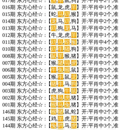
017期 东方心经☆ :【
虎
,
羊
,鼠,狗】开:平肖中2个,准
016期 东方心经☆ :【鼠,龙,虎,
羊
】开:平肖中1个,准
015期 东方心经☆ :【蛇,
马
,
鸡
,猴】开:平肖中2个,准
014期 东方心经☆ :【
龙
,马,
鸡
,狗】开:平肖中2个,准
013期 东方心经☆ :【
鸡
,狗,
龙
,马】开:平肖中2个,准
012期 东方心经☆ :【牛,龙,虎,
羊
】开:平肖中1个,准
011期 东方心经☆ :【
鸡
,
马
,
蛇
,
猴
】开:平肖中4个,准
010期 东方心经☆ :【
鸡
,
牛
,
猪
,狗】开:平肖中3个,准
008期 东方心经☆ :【
鼠
,
羊
,猴,猪】开:平肖中2个,准
007期 东方心经☆ :【猴,
猪
,
马
,
虎
】开:平肖中3个,准
006期 东方心经☆ :【
牛
,
兔
,
猴
,鼠】开:平肖中3个,准
005期 东方心经☆ :【猴,
牛
,鼠,
龙
】开:平肖中2个,准
004期 东方心经☆ :【
猪
,
牛
,马,
狗
】开:平肖中3个,准
003期 东方心经☆ :【虎,狗,
牛
,
鼠
】开:平肖中2个,准
002期 东方心经☆ :【
兔
,
马
,
虎
,猪】开:平肖中3个,准
001期 东方心经☆ :【
猴
,
马
,
兔
,猪】开:平肖中3个,准
146期 东方心经☆ :【
猴
,
猪
,鼠,蛇】开:平肖中2个,准
145期 东方心经☆ :【鸡,
羊
,虎,
猪
】开:平肖中2个,准
144期 东方心经☆ :【
兔
,
鸡
,马,
虎
】开:平肖中3个,准