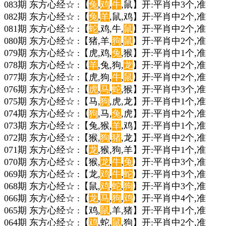
083期 东方心经☆ :【
兔
,
鸡
,
牛
,鼠】开:平肖中3个,准
082期 东方心经☆ :【
兔
,
羊
,鼠,鸡】开:平肖中2个,准
081期 东方心经☆ :【
蛇
,鸡,牛,
鼠
】开:平肖中2个,准
080期 东方心经☆ :【猪,羊,
狗
,
鼠
】开:平肖中2个,准
079期 东方心经☆ :【虎,鸡,
兔
,猴】开:平肖中1个,准
078期 东方心经☆ :【
羊
,兔,狗,
龙
】开:平肖中2个,准
077期 东方心经☆ :【虎,狗,
牛
,
鼠
】开:平肖中2个,准
076期 东方心经☆ :【
虎
,
马
,
蛇
,猴】开:平肖中3个,准
075期 东方心经☆ :【马,
狗
,虎,龙】开:平肖中1个,准
074期 东方心经☆ :【
狗
,马,
兔
,虎】开:平肖中2个,准
073期 东方心经☆ :【兔,猴,
羊
,鸡】开:平肖中1个,准
072期 东方心经☆ :【猴,
狗
,
猪
,龙】开:平肖中2个,准
071期 东方心经☆ :【
龙
,猴,狗,羊】开:平肖中1个,准
070期 东方心经☆ :【猴,
龙
,
牛
,
兔
】开:平肖中3个,准
069期 东方心经☆ :【龙,
鸡
,
牛
,
蛇
】开:平肖中3个,准
068期 东方心经☆ :【鼠,
鸡
,
蛇
,
狗
】开:平肖中3个,准
066期 东方心经☆ :【
龙
,
马
,
狗
,
鸡
】开:平肖中4个,准
065期 东方心经☆ :【鸡,
鼠
,羊,猪】开:平肖中1个,准
064期 东方心经☆ :【
鸡
,蛇,
鼠
,狗】开:平肖中2个,准