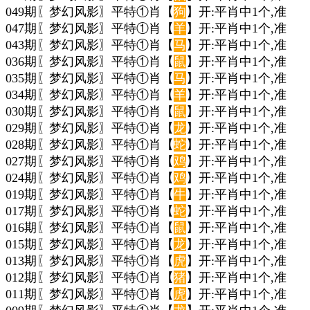
049期〖梦幻风影〗平特①肖【
狗
】开:平肖中1个,准
047期〖梦幻风影〗平特①肖【
羊
】开:平肖中1个,准
043期〖梦幻风影〗平特①肖【
马
】开:平肖中1个,准
036期〖梦幻风影〗平特①肖【
鼠
】开:平肖中1个,准
035期〖梦幻风影〗平特①肖【
马
】开:平肖中1个,准
034期〖梦幻风影〗平特①肖【
羊
】开:平肖中1个,准
030期〖梦幻风影〗平特①肖【
鼠
】开:平肖中1个,准
029期〖梦幻风影〗平特①肖【
龙
】开:平肖中1个,准
028期〖梦幻风影〗平特①肖【
蛇
】开:平肖中1个,准
027期〖梦幻风影〗平特①肖【
鸡
】开:平肖中1个,准
024期〖梦幻风影〗平特①肖【
鸡
】开:平肖中1个,准
019期〖梦幻风影〗平特①肖【
牛
】开:平肖中1个,准
017期〖梦幻风影〗平特①肖【
蛇
】开:平肖中1个,准
016期〖梦幻风影〗平特①肖【
鼠
】开:平肖中1个,准
015期〖梦幻风影〗平特①肖【
龙
】开:平肖中1个,准
013期〖梦幻风影〗平特①肖【
虎
】开:平肖中1个,准
012期〖梦幻风影〗平特①肖【
猪
】开:平肖中1个,准
011期〖梦幻风影〗平特①肖【
虎
】开:平肖中1个,准