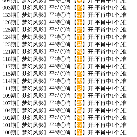
004期〖梦幻风影〗平特①肖【
兔
】开:平肖中1个,准
003期〖梦幻风影〗平特①肖【
蛇
】开:平肖中1个,准
133期〖梦幻风影〗平特①肖【
猪
】开:平肖中1个,准
126期〖梦幻风影〗平特①肖【
牛
】开:平肖中1个,准
125期〖梦幻风影〗平特①肖【
龙
】开:平肖中1个,准
124期〖梦幻风影〗平特①肖【
羊
】开:平肖中1个,准
123期〖梦幻风影〗平特①肖【
马
】开:平肖中1个,准
121期〖梦幻风影〗平特①肖【
猴
】开:平肖中1个,准
118期〖梦幻风影〗平特①肖【
牛
】开:平肖中1个,准
117期〖梦幻风影〗平特①肖【
猪
】开:平肖中1个,准
115期〖梦幻风影〗平特①肖【
蛇
】开:平肖中1个,准
114期〖梦幻风影〗平特①肖【
虎
】开:平肖中1个,准
111期〖梦幻风影〗平特①肖【
龙
】开:平肖中1个,准
109期〖梦幻风影〗平特①肖【
猪
】开:平肖中1个,准
107期〖梦幻风影〗平特①肖【
鸡
】开:平肖中1个,准
104期〖梦幻风影〗平特①肖【
狗
】开:平肖中1个,准
102期〖梦幻风影〗平特①肖【
猴
】开:平肖中1个,准
101期〖梦幻风影〗平特①肖【
猴
】开:平肖中1个,准
100期〖梦幻风影〗平特①肖【
羊
】开:平肖中1个,准