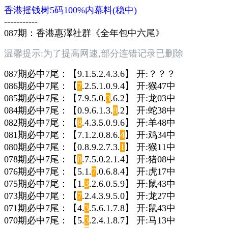
香港摇钱树5码100%内幕料(稳中)
-----------
087期：香港惠澤社群《全年包中六尾》
温馨提示:为了提高网速,部分连错记录已删除
087期必中7尾：【9.1.5.2.4.3.6】 开:？？？
086期必中7尾：【
7
.2.5.1.0.9.4】 开:猴47中
085期必中7尾：【7.9.5.0.
3
.6.2】 开:龙03中
084期必中7尾：【0.9.6.1.3.
8
.2】 开:蛇38中
082期必中7尾：【
8
.4.3.5.0.9.6】 开:羊48中
081期必中7尾：【7.1.2.0.8.6.
4
】 开:鸡34中
080期必中7尾：【0.8.9.2.7.3.
1
】 开:猴11中
078期必中7尾：【
8
.7.5.0.2.1.4】 开:猪08中
076期必中7尾：【5.1.
7
.0.6.8.4】 开:虎17中
075期必中7尾：【1.
3
.2.6.0.5.9】 开:鼠43中
073期必中7尾：【
7
.2.4.3.9.5.0】 开:龙27中
071期必中7尾：【4.
3
.5.6.1.7.8】 开:鼠43中
070期必中7尾：【5.
3
.2.4.1.8.7】 开:马13中