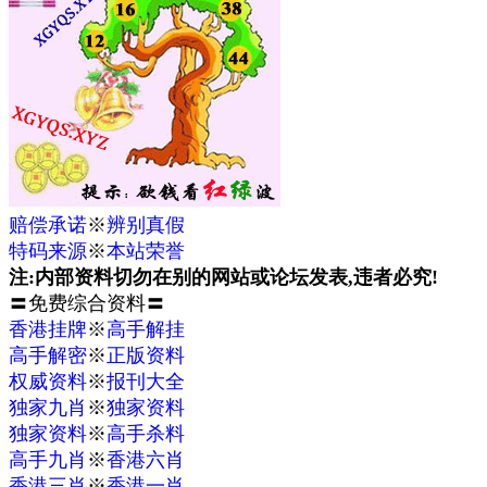
赔偿承诺
※
辨别真假
特码来源
※
本站荣誉
注:内部资料切勿在别的网站或论坛发表,违者必究!
〓免费综合资料〓
香港挂牌
※
高手解挂
高手解密
※
正版资料
权威资料
※
报刊大全
独家九肖
※
独家资料
独家资料
※
高手杀料
高手九肖
※
香港六肖
香港三肖
※
香港一肖