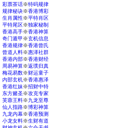
彩票茶话
※
特码规律
规律秘诀
※
香港博彩
生肖属性
※
平特肖区
平特尾区
※
独家秘制
香港高手
※
香港神算
奇门遁甲
※
玄机信息
香港规律
※
香港曾氏
曾道人料
※
惠泽社群
香港内部
※
香港财经
周易神算
※
返璞归真
梅花易数
※
财运童子
内部玄机
※
香港惠泽
香港红妹
※
招财中特
东方赌圣
※
攻克专家
芙蓉王料
※
九龙至尊
仙人指路
※
博彩神算
九龙内幕
※
香港预测
小龙女料
※
生财有道
财神玄机
※
六合天书