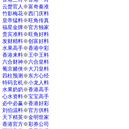
云楚官人
※
富奇秦准
竹影梅花
※
西门庆料
皇帝猛料
※
旺角传真
福星金牌
※
官方独家
贵宾准料
※
旺角好料
发财精料
※
创富好料
水果高手
※
香港中彩
香港来料
※
王中王料
六合财神
※
六合皇料
葡京赌侠
※
大刀皇料
四柱预测
※
东方心经
特码玄机
※
小龙人料
水果奶奶
※
香港高手
心水资料
※
宝宝高手
必中必赢
※
香港好彩
刘伯温料
※
官方供料
天下精英
※
金明世家
香港官方
※
彩券公司